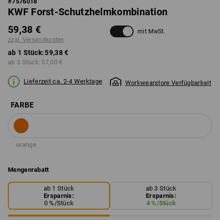
#
7576018
KWF Forst-Schutzhelmkombination
59,38 €
mit MwSt.
zzgl. Versandkosten
ab 1 Stück:
59,38 €
ab 3 Stück:
57,00 €
Lieferzeit ca. 2-4 Werktage
Workwearstore Verfügbarkeit
FARBE
orange
Mengenrabatt
ab 1 Stück
ab 3 Stück
Ersparnis:
Ersparnis:
0
%/
Stück
4
%/
Stück