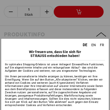
Stück
PRODUKTINFO
DE
EN
FR
BESCHREIBUNG
EXTRAS
Wir freuen uns, dass Sie sich für
STRAUSS entschieden haben!
nach
DIN EN 397:2012
Ihr optimales Shopping-Erlebnis ist unser Anliegen! Einwandfreie Funktionen,
bietet optimalen Schutz bei der Forst- und Landwirtschaft
auf Sie abgestimmte Inhalte und ein reibungsloser Ablauf - das sind die
4-Punkt Innenausstattung mit bequemem Gurtband
Aufgaben der Cookies und weiterer, von uns eingesetzter Technologien.
Helmschale aus ABS-Kunststoff
Um Ihnen personalisierte Inhalte anzeigen zu können, benötigen wir Ihre
Einwilligung. Wenn Sie auf den Button „Alle akzeptieren“ klicken, werden wir
mit Leder-Schweißband und Belüftungsschlitz
anhand von Cookies und weiteren (auch KI-gestützten) Verfahren
regulierbare Kopfweite von 53 bis 62 cm
Informationen über Ihre Interaktionen auf unserer Internetseite sowie Daten
aus dem Bestellprozess erfassen und diese insbesondere zu folgenden
inklusive Gesichtsgitter
nach
DIN EN 1731:2006,
für
Zwecken nutzen: personalisierte, auf Sie zugeschnittene Angebote und
hervorragenden Schutz vor Spänen und Splittern
Anzeigen, passgenaue Produktempfehlungen, Marktforschung sowie
Anzeigen- und Inhaltsmessungen. Sollten Sie dies nicht wünschen, können
inklusive Kapsel-Gehörschützer
Optime I nach
DIN EN 352-
Sie sich per Klick auf den Button “Alle ablehnen” auch gegen den Einsatz
3:2002
für Helmbefestigung mit 30 mm Aufnahme
entsprechender Cookies und Verfahren entscheiden.