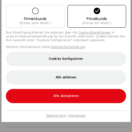
Herstellerinformation:
3M Deutschland GmbH | Carl Schurz Str.
Firmenkunde
Privatkunde
1 | DE 41453 Neuss | Innovation.de@3M.com
(Preise ohne MwSt.)
(Preise mit MwSt.)
Ihre Einwilligung können Sie jederzeit über die
Cookie-Einstellungen
in
unserer Datenschutzerklärung für die Zukunft widerrufen. Zudem können Sie
Ihre Auswahl unter "Cookies konfigurieren" individuell anpassen
Weitere Informationen siehe
Datenschutzerklärung
.
Cookies konfigurieren
Alle ablehnen
SERVICE 0 60 50 / 97 10 12
Alle akzeptieren
SERVICE
Datenschutz
|
Impressum
UNTERNEHMEN