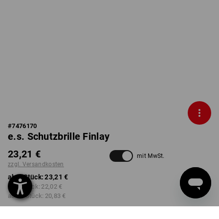
#
7476170
e.s. Schutzbrille Finlay
23,21 €
mit MwSt.
zzgl. Versandkosten
ab 1 Stück:
23,21 €
ab 3 Stück:
22,02 €
ab 10 Stück:
20,83 €
Lieferzeit ca. 2-4 Werktage
Workwearstore Verfügbarkeit