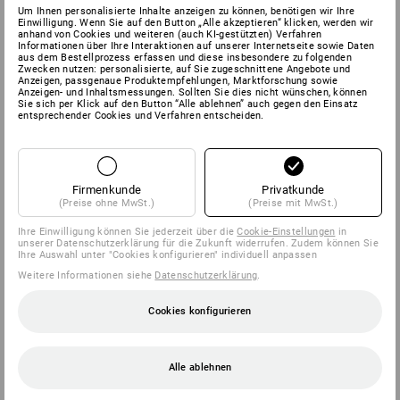
Um Ihnen personalisierte Inhalte anzeigen zu können, benötigen wir Ihre
Einwilligung. Wenn Sie auf den Button „Alle akzeptieren“ klicken, werden wir
anhand von Cookies und weiteren (auch KI-gestützten) Verfahren
Informationen über Ihre Interaktionen auf unserer Internetseite sowie Daten
aus dem Bestellprozess erfassen und diese insbesondere zu folgenden
Zwecken nutzen: personalisierte, auf Sie zugeschnittene Angebote und
Anzeigen, passgenaue Produktempfehlungen, Marktforschung sowie
Anzeigen- und Inhaltsmessungen. Sollten Sie dies nicht wünschen, können
Sie sich per Klick auf den Button “Alle ablehnen” auch gegen den Einsatz
entsprechender Cookies und Verfahren entscheiden.
Firmenkunde
Privatkunde
(Preise ohne MwSt.)
(Preise mit MwSt.)
Ihre Einwilligung können Sie jederzeit über die
Cookie-Einstellungen
in
unserer Datenschutzerklärung für die Zukunft widerrufen. Zudem können Sie
Ihre Auswahl unter "Cookies konfigurieren" individuell anpassen
Weitere Informationen siehe
Datenschutzerklärung
.
Cookies konfigurieren
Alle ablehnen