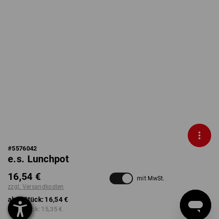
#
5576042
e.s. Lunchpot
16,54 €
mit MwSt.
zzgl. Versandkosten
ab 1 Stück:
16,54 €
ab 3 Stück:
15,35 €