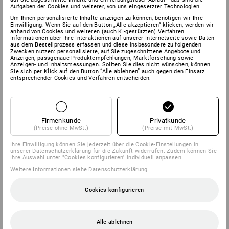
Aufgaben der Cookies und weiterer, von uns eingesetzter Technologien.
Um Ihnen personalisierte Inhalte anzeigen zu können, benötigen wir Ihre
Einwilligung. Wenn Sie auf den Button „Alle akzeptieren“ klicken, werden wir
anhand von Cookies und weiteren (auch KI-gestützten) Verfahren
Informationen über Ihre Interaktionen auf unserer Internetseite sowie Daten
aus dem Bestellprozess erfassen und diese insbesondere zu folgenden
Zwecken nutzen: personalisierte, auf Sie zugeschnittene Angebote und
Anzeigen, passgenaue Produktempfehlungen, Marktforschung sowie
Anzeigen- und Inhaltsmessungen. Sollten Sie dies nicht wünschen, können
Sie sich per Klick auf den Button “Alle ablehnen” auch gegen den Einsatz
entsprechender Cookies und Verfahren entscheiden.
Firmenkunde
Privatkunde
(Preise ohne MwSt.)
(Preise mit MwSt.)
Ihre Einwilligung können Sie jederzeit über die
Cookie-Einstellungen
in
unserer Datenschutzerklärung für die Zukunft widerrufen. Zudem können Sie
Ihre Auswahl unter "Cookies konfigurieren" individuell anpassen
Weitere Informationen siehe
Datenschutzerklärung
.
Cookies konfigurieren
Alle ablehnen