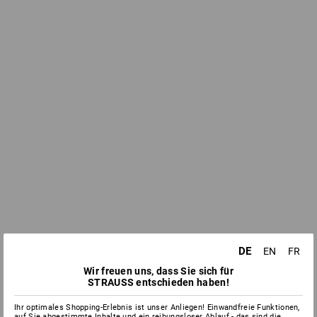
DE
EN
FR
Wir freuen uns, dass Sie sich für
STRAUSS entschieden haben!
Ihr optimales Shopping-Erlebnis ist unser Anliegen! Einwandfreie Funktionen,
auf Sie abgestimmte Inhalte und ein reibungsloser Ablauf - das sind die