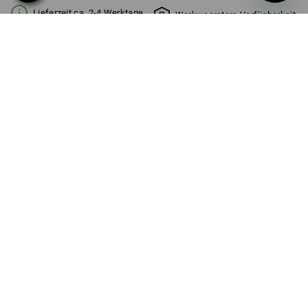
Lieferzeit ca. 2-4 Werktage
Workwearstore Verfügbarkeit
Mengenrabatt
ab 1 Stück
ab 3 Stück
Ersparnis:
Ersparnis:
0
%/
Stück
7
%/
Stück
Stück
PRODUKTINFO
Vielseitiger Snackheld für unterwegs
Lust auf einen kleinen Snack oder eine leckere
Zwischenmahlzeit? Der e.s. Lunchpot ist dafür perfekt geeignet
und super vielseitig verwendbar. Der Clou: Zwei getrennt