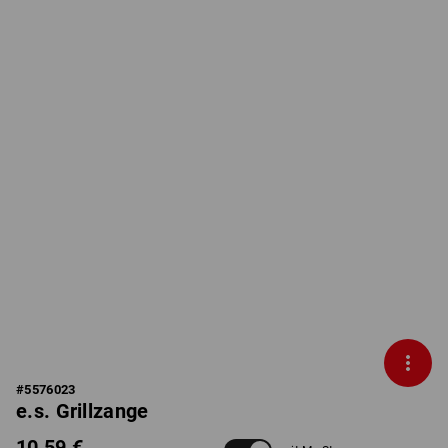
#
5576023
e.s. Grillzange
10,59 €