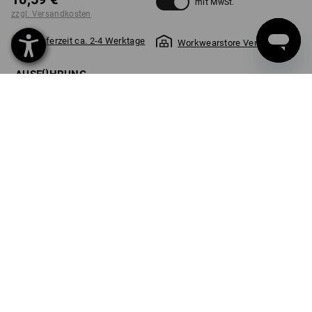
mit MwSt.
zzgl. Versandkosten
Lieferzeit ca. 2-4 Werktage
Workwearstore Verfügbarkeit
AUSFÜHRUNG
5 in 1
Stück
PRODUKTINFO
BESCHREIBUNG
Innovative Profi-Grillzange mit fünf praktischen Funktionen:
Grillzange