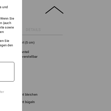
es und
. Wenn Sie
en (auch
eite sowie
DETAILS
ken
en Sie
tra breitem Gurt (5 cm)
gegen den
rm“ am Rücken
hohen Stretch-Anteil
ffverschlüsse verstellbar
sthan
ter
Nicht bleichen
Nicht bügeln