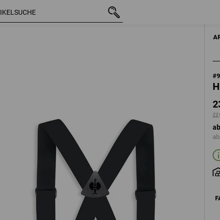
mit MwSt.
23,68 €
schwarz
zzgl. Versandkosten
A
#
H
2
zz
ab
ab
F