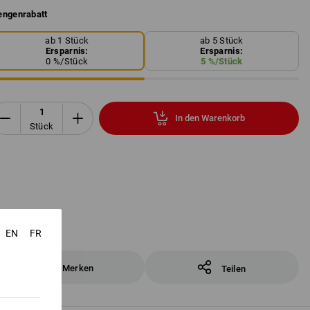
ngenrabatt
ab 1 Stück
ab 5 Stück
Ersparnis:
Ersparnis:
0
%/
Stück
5
%/
Stück
In den Warenkorb
Stück
EN
FR
Merken
Teilen