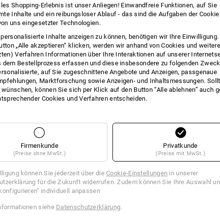
ales Shopping-Erlebnis ist unser Anliegen! Einwandfreie Funktionen, auf Sie
INFO
te Inhalte und ein reibungsloser Ablauf - das sind die Aufgaben der Cooki
 von uns eingesetzter Technologien.
personalisierte Inhalte anzeigen zu können, benötigen wir Ihre Einwilligung
utton „Alle akzeptieren“ klicken, werden wir anhand von Cookies und weiter
zten) Verfahren Informationen über Ihre Interaktionen auf unserer Internets
BESCHREIBUNG
 dem Bestellprozess erfassen und diese insbesondere zu folgenden Zwec
ersonalisierte, auf Sie zugeschnittene Angebote und Anzeigen, passgenaue
pfehlungen, Marktforschung sowie Anzeigen- und Inhaltsmessungen. Sollt
hochwertige Hosenträger mit ex
t wünschen, können Sie sich per Klick auf den Button “Alle ablehnen” auch 
innovative, verstellbare „X-Fo
ntsprechender Cookies und Verfahren entscheiden.
optimaler Tragekomfort durch 
einfach durch robuste Kunststo
Universalgröße
an jeder Hose zu befestigen
Firmenkunde
Privatkunde
Material:
(Preise ohne MwSt.)
(Preise mit MwSt.)
Oberstoff
75
%
Polyester
/
25
%
Ela
illigung können Sie jederzeit über die
Cookie-Einstellungen
in unserer
Pflegehinweise:
tzerklärung für die Zukunft widerrufen. Zudem können Sie Ihre Auswahl un
Nicht waschen
konfigurieren" individuell anpassen
Nicht im Trockner trocknen
nformationen siehe
Datenschutzerklärung
.
Nicht trockenreinigen