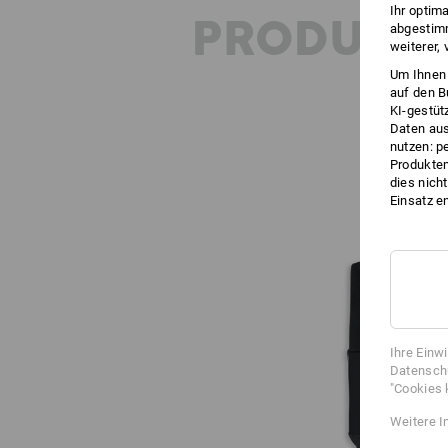
Ihr optim
PRODUKT
abgestimm
weiterer,
Um Ihnen 
auf den B
KI-gestüt
Daten aus
nutzen: p
Produktem
dies nich
Einsatz e
Ihre Einw
Datenschu
"Cookies 
Weitere I