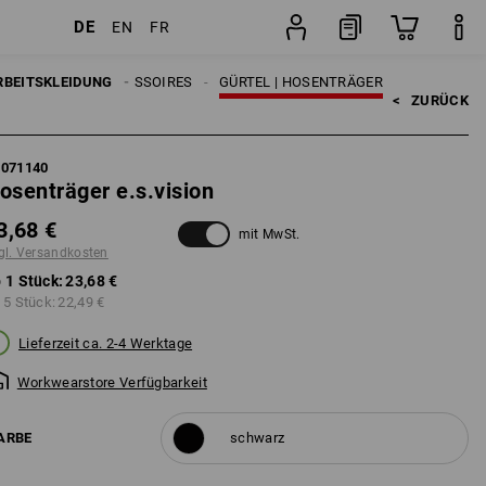
DE
EN
FR
Stück
RBEITSKLEIDUNG
HERREN
ACCESSOIRES
GÜRTEL | HOSENTRÄGER
<   
ZURÜCK
9071140
osenträger e.s.vision
3,68 €
mit MwSt.
gl. Versandkosten
 1 Stück:
23,68 €
 5 Stück:
22,49 €
Lieferzeit ca. 2-4 Werktage
Workwearstore Verfügbarkeit
ARBE
schwarz