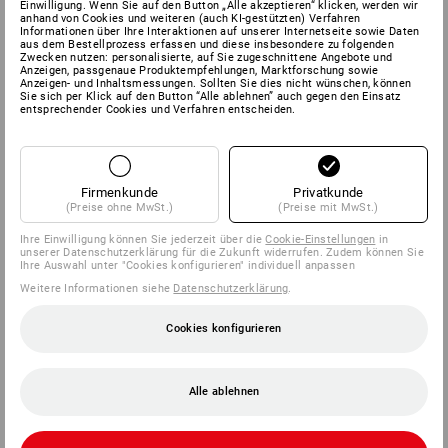
Einwilligung. Wenn Sie auf den Button „Alle akzeptieren“ klicken, werden wir
anhand von Cookies und weiteren (auch KI-gestützten) Verfahren
Informationen über Ihre Interaktionen auf unserer Internetseite sowie Daten
aus dem Bestellprozess erfassen und diese insbesondere zu folgenden
Zwecken nutzen: personalisierte, auf Sie zugeschnittene Angebote und
Anzeigen, passgenaue Produktempfehlungen, Marktforschung sowie
Anzeigen- und Inhaltsmessungen. Sollten Sie dies nicht wünschen, können
Sie sich per Klick auf den Button “Alle ablehnen” auch gegen den Einsatz
entsprechender Cookies und Verfahren entscheiden.
Firmenkunde
Privatkunde
(Preise ohne MwSt.)
(Preise mit MwSt.)
Ihre Einwilligung können Sie jederzeit über die
Cookie-Einstellungen
in
unserer Datenschutzerklärung für die Zukunft widerrufen. Zudem können Sie
Ihre Auswahl unter "Cookies konfigurieren" individuell anpassen
Weitere Informationen siehe
Datenschutzerklärung
.
Cookies konfigurieren
Alle ablehnen