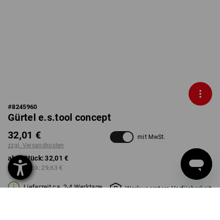
#
8245960
Gürtel e.s.tool concept
32,01 €
mit MwSt.
zzgl. Versandkosten
ab 1 Stück:
32,01 €
ab 3 Stück:
29,63 €
Lieferzeit ca. 2-4 Werktage
Workwearstore Verfügbarkeit
FARBE
GRÖSSE