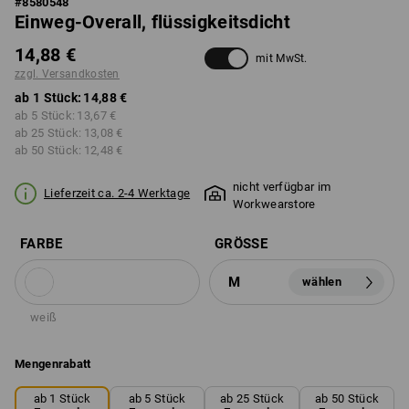
#
8580548
Einweg-Overall, flüssigkeitsdicht
14,88 €
mit MwSt.
zzgl. Versandkosten
ab 1 Stück:
14,88 €
ab 5 Stück:
13,67 €
ab 25 Stück:
13,08 €
ab 50 Stück:
12,48 €
nicht verfügbar im
Lieferzeit ca. 2-4 Werktage
Workwearstore
FARBE
GRÖSSE
M
wählen
weiß
Mengenrabatt
ab 1 Stück
ab 5 Stück
ab 25 Stück
ab 50 Stück