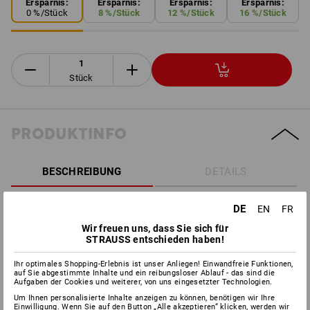
Ersparnis:
Ersparnis:
Ersparnis:
Ersparnis:
0
%/
Stück
8
%/
Stück
12
%/
Stück
16
%/
Stück
Stück
PRODUKTINFO
BESCHREIBUNG
DETAILS
EN 14605:2005 + A1:2009 T3
gegen flüssige Chemikalien -
DE
EN
FR
Leistungsanforderungen an Chemikalienschutzanzüge mit
Wir freuen uns, dass Sie sich für
flüssigkeitsdichten (Typ 3)
STRAUSS entschieden haben!
EN 14605:2005 + A1:2009 T4
gegen flüssige Chemikalien -
Leistungsanforderungen an Chemikalienschutzanzüge mit
Ihr optimales Shopping-Erlebnis ist unser Anliegen! Einwandfreie Funktionen,
spraydichten (Typ 4)
auf Sie abgestimmte Inhalte und ein reibungsloser Ablauf - das sind die
Aufgaben der Cookies und weiterer, von uns eingesetzter Technologien.
EN ISO 13982-1:2004 + A1:2010 T5
Partikeldicht
Um Ihnen personalisierte Inhalte anzeigen zu können, benötigen wir Ihre
EN 13034:2005 + A1:2009 T6
begrenzt spritzdicht
Einwilligung. Wenn Sie auf den Button „Alle akzeptieren“ klicken, werden wir