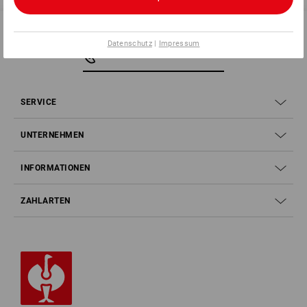
optimiert auf das Tragen von Atemschutzmasken
integrierte Kinnabdeckung für höheren Schutz gegen
Flüssigkeiten
Datenschutz
|
Impressum
elastische Daumenschlaufen
SERVICE 0 60 50 / 97 10 12
Tyvek
®
Reißverschluss mit selbstklebender Abdeckung
Gummizug an Arm- und Bein - Abschlüssen sowie Taille
genähte und heißüberklebte Nähte
SERVICE
UNTERNEHMEN
Herstellerinformation:
DuPont de Nemours (Luxembourg) S.à
r.l. | Rue General Patton 5326 | LU 2984 Contern | service-
INFORMATIONEN
center.nib@dupont.com
ZAHLARTEN
Klicken Sie auf den Button "Datenblatt" für weitere
Informationen.
Datenblatt