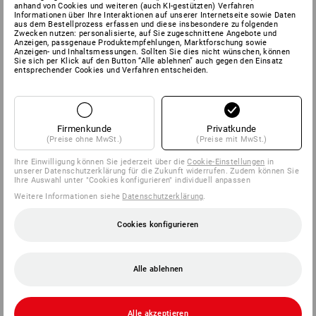
EN 14126:2003
Infektionsschutz gegen Blut und Viren
anhand von Cookies und weiteren (auch KI-gestützten) Verfahren
EN 1149-5:2008
antistatisch
Informationen über Ihre Interaktionen auf unserer Internetseite sowie Daten
aus dem Bestellprozess erfassen und diese insbesondere zu folgenden
EN 1073-2:2002
Kontaminationsschutz gegen radioaktive
Zwecken nutzen: personalisierte, auf Sie zugeschnittene Angebote und
Partikel
Anzeigen, passgenaue Produktempfehlungen, Marktforschung sowie
Anzeigen- und Inhaltsmessungen. Sollten Sie dies nicht wünschen, können
Sie sich per Klick auf den Button “Alle ablehnen” auch gegen den Einsatz
Kategorie 3, Typ 3, 4, 5 und 6. Original Tyvek
®
entsprechender Cookies und Verfahren entscheiden.
Chemikalienschutzanzug mit begrenzter Einsatzdauer, bietet
Schutz gegen unter Druck stehende spritzwasserbasierende
Chemikalien. Dennoch wird die Bewegungsfähigkeit, sowie
Atmungsaktivität und Widerstandsfähigkeit nicht
Firmenkunde
Privatkunde
eingeschränkt.
(Preise ohne MwSt.)
(Preise mit MwSt.)
Tyvek
®
-Schutzanzüge gewährleisten einen optimalen Schutz vor
Ihre Einwilligung können Sie jederzeit über die
Cookie-Einstellungen
in
vielen Chemikalien, Asbest, Stäuben, Fasern, Agrarchemikalien,
unserer Datenschutzerklärung für die Zukunft widerrufen. Zudem können Sie
Farben und Lacken und schützen empfindliche
Ihre Auswahl unter "Cookies konfigurieren" individuell anpassen
Herstellungsverfahren und Produkte (z. B. bei der Herstellung
Weitere Informationen siehe
Datenschutzerklärung
.
von Lebensmitteln) vor Verunreinigung durch die dort tätigen
Personen. So können Tyvek
®
- Schutzanzüge in
Cookies konfigurieren
unterschiedlichsten Bereichen eingesetzt werden, wie z. B.:
Abfallbeseitigung, Chemie-, Automobil-, Lebensmittel- und
Bauindustrie, Landwirtschaft und Gartenbau, Medizin, Druck,
mehr
Alle ablehnen
Industriereinigung, Transport, Forschung und Entwicklung etc.
Eigenschaften:
Kapuze ermöglicht ungehinderte Kopfbewegung und ist
Alle akzeptieren