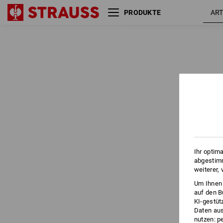
PRODUKTE
Ihr optim
abgestimm
weiterer,
Um Ihnen 
auf den B
KI-gestüt
Daten aus
nutzen: p