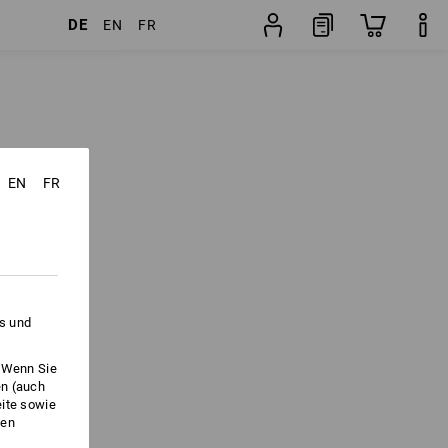
DE
EN
FR
EN
FR
es und
. Wenn Sie
en (auch
eite sowie
ken