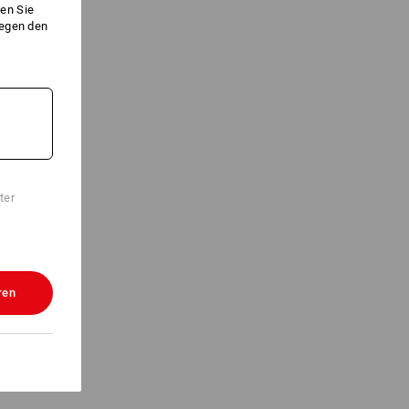
en Sie
gegen den
ter
ren