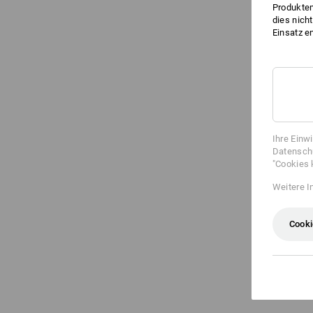
Produktem
dies nich
Einsatz e
Ihre Einw
Datenschu
"Cookies 
Weitere I
Cooki