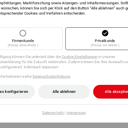
pfehlungen, Marktforschung sowie Anzeigen- und Inhaltsmessungen. Sollt
t wünschen, können Sie sich per Klick auf den Button “Alle ablehnen” auch 
​Der CI MYMOTION Konfigurator steht leider nicht mehr zur Verfügung. Bitte
ntsprechender Cookies und Verfahren entscheiden.
wenden Sie sich bei Fragen gerne telefonisch an unser Team:
06050 9710 89030
Firmenkunde
Privatkunde
(Preise ohne MwSt.)
(Preise mit MwSt.)
illigung können Sie jederzeit über die
Cookie-Einstellungen
in unserer
tzerklärung für die Zukunft widerrufen. Zudem können Sie Ihre Auswahl un
konfigurieren" individuell anpassen
nformationen siehe
Datenschutzerklärung
.
es konfigurieren
Alle ablehnen
Alle akzeptie
Datenschutz
|
Impressum