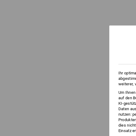
Ihr optim
abgestimm
weiterer,
Um Ihnen 
auf den B
KI-gestüt
Daten aus
nutzen: p
Produktem
dies nich
Einsatz e