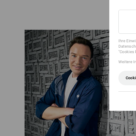
Ihre Einw
Datenschu
"Cookies 
Weitere I
Cooki