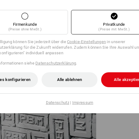
Firmenkunde
Privatkunde
(Preise ohne MwSt.)
(Preise mit MwSt.)
illigung können Sie jederzeit über die
Cookie-Einstellungen
in unserer
tzerklärung für die Zukunft widerrufen. Zudem können Sie Ihre Auswahl un
konfigurieren" individuell anpassen
nformationen siehe
Datenschutzerklärung
.
„Zusammen mit u
es konfigurieren
Alle ablehnen
Alle akzeptie
wir Bedingungen
anspruchsvolle 
bedeutet auch: 
– Henning Strau
Datenschutz
|
Impressum