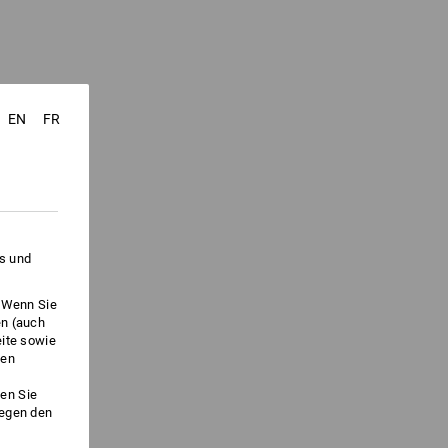
EN
FR
es und
. Wenn Sie
en (auch
eite sowie
ken
en Sie
gegen den