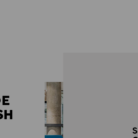
DE
SH
S