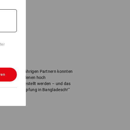
ter
nseren langjährigen Partnern konnten
ren
 schaffen, in denen hoch
Produkte hergestellt werden – und das
mehr Wertschöpfung in Bangladesch!“
ss, CEO