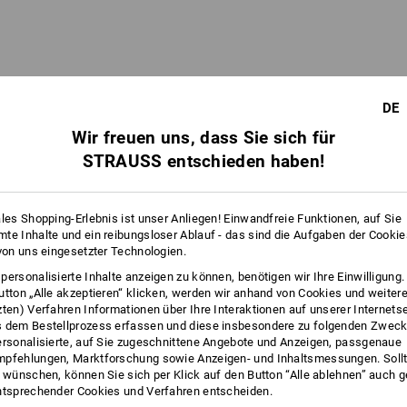
DE
Wir freuen uns, dass Sie sich für
STRAUSS entschieden haben!
ales Shopping-Erlebnis ist unser Anliegen! Einwandfreie Funktionen, auf Sie
te Inhalte und ein reibungsloser Ablauf - das sind die Aufgaben der Cooki
 von uns eingesetzter Technologien.
personalisierte Inhalte anzeigen zu können, benötigen wir Ihre Einwilligung
utton „Alle akzeptieren“ klicken, werden wir anhand von Cookies und weiter
zten) Verfahren Informationen über Ihre Interaktionen auf unserer Internets
 dem Bestellprozess erfassen und diese insbesondere zu folgenden Zwec
ersonalisierte, auf Sie zugeschnittene Angebote und Anzeigen, passgenaue
pfehlungen, Marktforschung sowie Anzeigen- und Inhaltsmessungen. Sollt
t wünschen, können Sie sich per Klick auf den Button “Alle ablehnen” auch 
ntsprechender Cookies und Verfahren entscheiden.