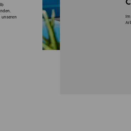
lb
unden.
Im
it unseren
Ar