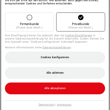
Sie sich per Klick auf den Button “Alle ablehnen” auch gegen den Einsatz
entsprechender Cookies und Verfahren entscheiden.
Firmenkunde
Privatkunde
(Preise ohne MwSt.)
(Preise mit MwSt.)
Ihre Einwilligung können Sie jederzeit über die
Cookie-Einstellungen
in
unserer Datenschutzerklärung für die Zukunft widerrufen. Zudem können Sie
Ihre Auswahl unter "Cookies konfigurieren" individuell anpassen
Weitere Informationen siehe
Datenschutzerklärung
.
Cookies konfigurieren
Alle ablehnen
Alle akzeptieren
Datenschutz
|
Impressum