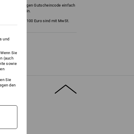
ie den 16-stelligen Gutscheincode einfach
/Aktionscode ein.
ro, 50 Euro und 100 Euro sind mit MwSt.
es und
hen!
. Wenn Sie
en (auch
eite sowie
ken
en Sie
gegen den