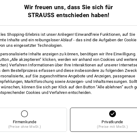
Zum Einlösen im Online-Shop geben S
Wir freuen uns, dass Sie sich für
im Warenkorb in dem Feld Gutschein-
STRAUSS entschieden haben!
*Die Gutscheinbeträge 25 Euro, 40 Eu
ales Shopping-Erlebnis ist unser Anliegen! Einwandfreie Funktionen, auf Sie
te Inhalte und ein reibungsloser Ablauf - das sind die Aufgaben der Cooki
Lieferung kann von Abbildung abweic
 von uns eingesetzter Technologien.
personalisierte Inhalte anzeigen zu können, benötigen wir Ihre Einwilligung
utton „Alle akzeptieren“ klicken, werden wir anhand von Cookies und weiter
zten) Verfahren Informationen über Ihre Interaktionen auf unserer Internets
 dem Bestellprozess erfassen und diese insbesondere zu folgenden Zwec
ersonalisierte, auf Sie zugeschnittene Angebote und Anzeigen, passgenaue
pfehlungen, Marktforschung sowie Anzeigen- und Inhaltsmessungen. Sollt
FOS
t wünschen, können Sie sich per Klick auf den Button “Alle ablehnen” auch 
ntsprechender Cookies und Verfahren entscheiden.
Firmenkunde
Privatkunde
(Preise ohne MwSt.)
(Preise mit MwSt.)