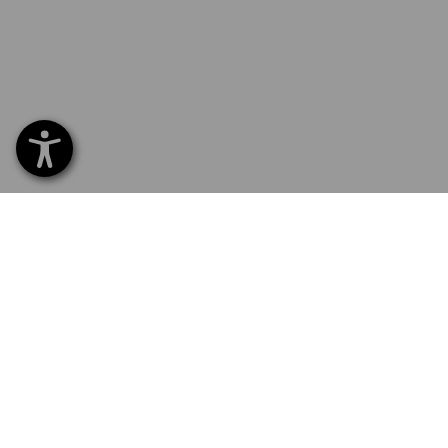
SERVICE 0 60 50 / 97 10 12
SERV
Hom
Liefe
NEWSLETTER-ANMELDUNG
Umta
Beza
STRAUSS FOLGEN