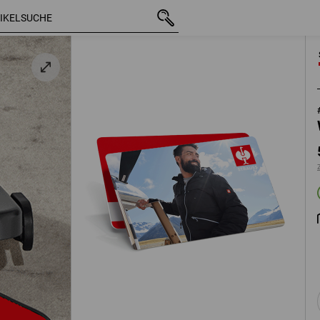
mit MwSt.
50,00 €
otdose midi
zzgl. Versandkosten