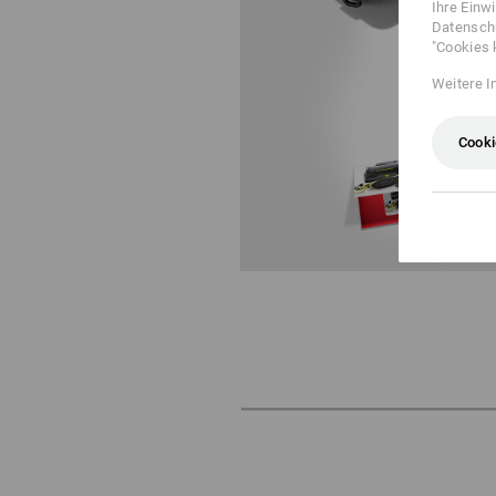
Ihre Einw
Datenschu
"Cookies 
Weitere I
Cooki