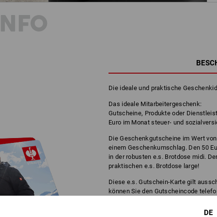
INFO
BESC
Die ideale und praktische Geschenkid
Das ideale Mitarbeitergeschenk:
Gutscheine, Produkte oder Dienstleis
Euro im Monat steuer- und sozialversi
Die Geschenkgutscheine im Wert von
einem Geschenkumschlag. Den 50 Euro 
in der robusten e.s. Brotdose midi. De
praktischen e.s. Brotdose large!
Diese e.s. Gutschein-Karte gilt aussch
können Sie den Gutscheincode telefo
Workwearstores wie Bargeld nutzen u
mit dem vollständigen Betrag eingelös
DE