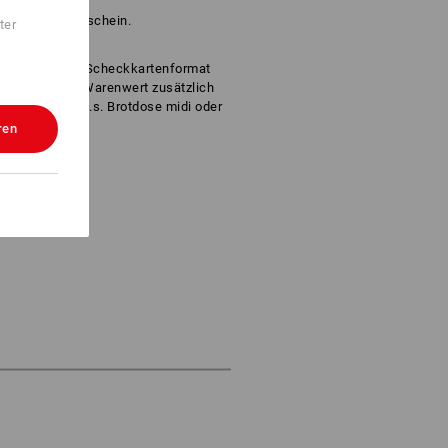
m Strauss-Gutschein.
ter
 Gutschein im Scheckkartenformat
ause - je nach Warenwert zusätzlich
er robusten e.s. Brotdose midi oder
ge.
ren