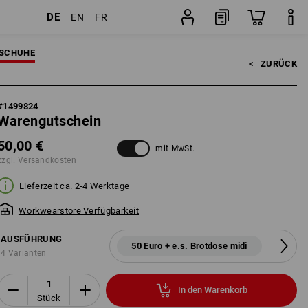
DE
EN
FR
Stück
SCHUHE
<   
ZURÜCK
#
1499824
Warengutschein
50,00 €
mit MwSt.
zzgl. Versandkosten
Lieferzeit ca. 2-4 Werktage
Workwearstore Verfügbarkeit
AUSFÜHRUNG
50 Euro + e.s. Brotdose midi
4 Varianten
In den Warenkorb
Stück