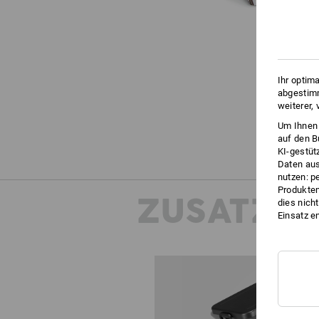
Ihr optim
abgestimm
weiterer,
Um Ihnen 
auf den B
KI-gestüt
Daten aus
nutzen: p
Produktem
ZUSATZIN
dies nich
Einsatz e