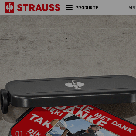
PRODUKTE
Warengutschein
50 Euro + e.s. Br
01
/
02