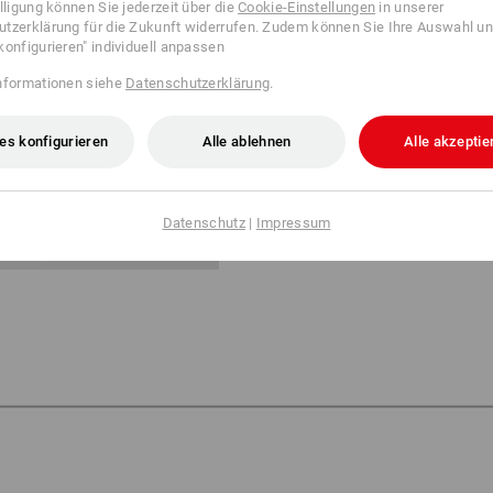
illigung können Sie jederzeit über die
Cookie-Einstellungen
in unserer
Einfach Freude schenken mit de
tzerklärung für die Zukunft widerrufen. Zudem können Sie Ihre Auswahl un
konfigurieren" individuell anpassen
Hochwertig verpackt kommt der
nformationen siehe
Datenschutzerklärung
.
direkt per Post zu Ihnen nach H
im hochwertigen Umschlag, unser
der praktischen e.s. Brotdose lar
es konfigurieren
Alle ablehnen
Alle akzeptie
Datenschutz
|
Impressum