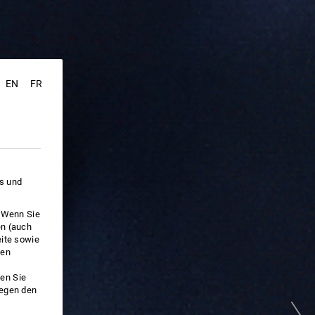
EN
FR
es und
. Wenn Sie
en (auch
eite sowie
ken
en Sie
gegen den