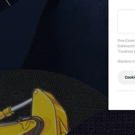
Ihre Einw
Datenschu
"Cookies 
Weitere I
Cooki