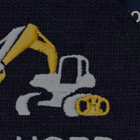
gr
ll &
Mo
pliziert
au