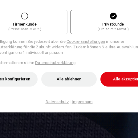
Firmenkunde
Privatkunde
(Preise ohne MwSt.)
(Preise mit MwSt.)
illigung können Sie jederzeit über die
Cookie-Einstellungen
in unserer
tzerklärung für die Zukunft widerrufen. Zudem können Sie Ihre Auswahl un
konfigurieren" individuell anpassen
nformationen siehe
Datenschutzerklärung
.
es konfigurieren
Alle ablehnen
Alle akzeptie
Datenschutz
|
Impressum