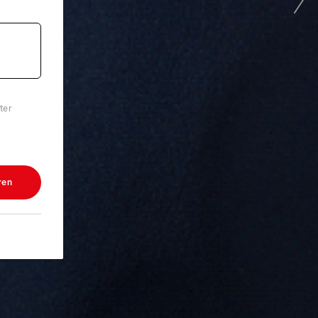
ter
ren