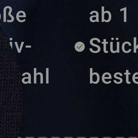
oße
ab 1
tiv-
Stüc
swahl
beste