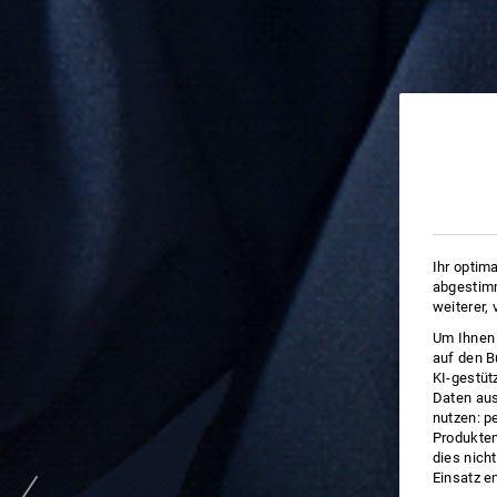
Ihr optim
abgestimm
weiterer,
Um Ihnen 
auf den B
KI-gestüt
Daten aus
nutzen: p
Produktem
dies nich
Einsatz e