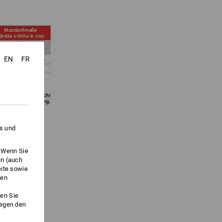
EN
FR
es und
. Wenn Sie
en (auch
eite sowie
ken
en Sie
gegen den