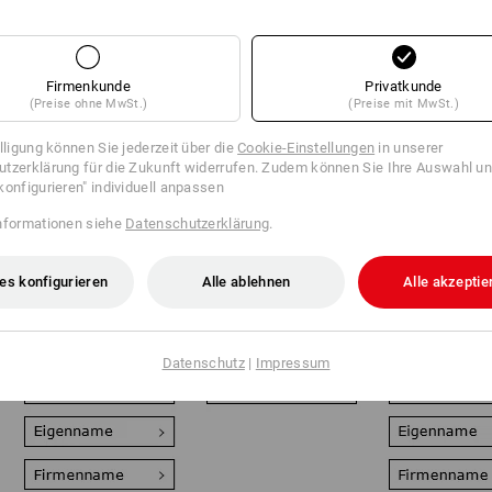
Firmenkunde
Privatkunde
(Preise ohne MwSt.)
(Preise mit MwSt.)
illigung können Sie jederzeit über die
Cookie-Einstellungen
in unserer
tzerklärung für die Zukunft widerrufen. Zudem können Sie Ihre Auswahl un
konfigurieren" individuell anpassen
Super flexibel und
Perfekt für Fleece
Der
nformationen siehe
Datenschutzerklärung
.
wiederverwendbar:
und Softshell: Ihre
Veredelungsal
Ihre Veredelung wird
Veredelung wird mit
Beständiger
als hochwertiges
moderner
Foliendruck fü
Emblem auf der
Lasertechnik und
alle Textilien b
es konfigurieren
Alle ablehnen
Alle akzeptie
Kleidung angebracht
Tiefenwirkung in die
900 cm² -
oder praktisch
Textilien graviert.
Sonderfarben
geklickt.
Verläufe mögl
Datenschutz
|
Impressum