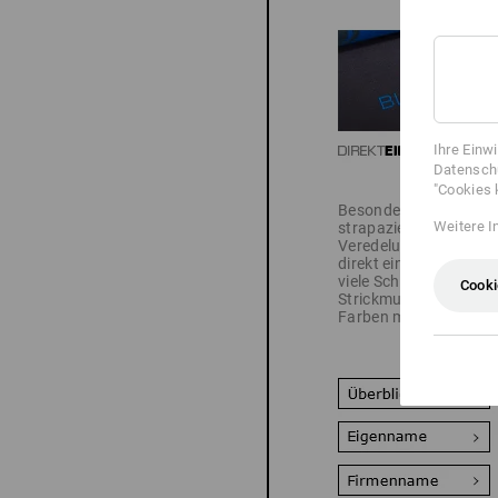
Ihre Einw
Datenschu
"Cookies 
Besonders edel und
Weitere I
strapazierfähig: Ihre
Veredelung wird
direkt eingestickt -
viele Schriftarten,
Cooki
Strickmuster und
Farben möglich.