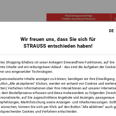
DE
Wir freuen uns, dass Sie sich für
STRAUSS entschieden haben!
ales Shopping-Erlebnis ist unser Anliegen! Einwandfreie Funktionen, auf Sie
te Inhalte und ein reibungsloser Ablauf - das sind die Aufgaben der Cooki
 von uns eingesetzter Technologien.
personalisierte Inhalte anzeigen zu können, benötigen wir Ihre Einwilligung
ECHNIK
je Produkt und Platzierung ist entscheidend!
utton „Alle akzeptieren“ klicken, werden wir anhand von Cookies und weiter
(Schritt 1) erhalten Sie eine Übersicht, welche Veredelungstechnik
zten) Verfahren Informationen über Ihre Interaktionen auf unserer Internets
cher Größe auf der von Ihnen gewünschten Platzierung machbar ist.
 dem Bestellprozess erfassen und diese insbesondere zu folgenden Zwec
ersonalisierte, auf Sie zugeschnittene Angebote und Anzeigen, passgenaue
 zu den unterschiedlichen Veredelungstechniken erhalten Sie hier:
pfehlungen, Marktforschung sowie Anzeigen- und Inhaltsmessungen. Sollt
t wünschen, können Sie sich per Klick auf den Button “Alle ablehnen” auch 
ntsprechender Cookies und Verfahren entscheiden.