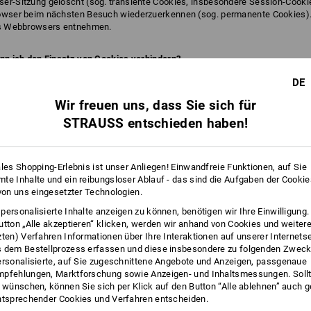
er-Sitzung gelöscht (sog. transiente Cookies, insbesondere Session-Cooki
rowser beim nächsten Besuch wiederzuerkennen (sog. permanente Cookies).
res Webbrowsers entnehmen.
ann ich den Einsatz von Cookies verhindern?
ng zum Einsatz von Cookies. Sie können den Einsatz von Cookies jederzeit ü
DE
ktionalität unserer Internetseite eingeschränkt sein kann, wenn Sie die Vera
Wir freuen uns, dass Sie sich für
 Cookies auch über eine entsprechende Einstellung des genutzten Internetb
STRAUSS entschieden haben!
 Endgerät, das Sie nutzen, gesondert vornehmen. Ferner können bereits ges
gramme gelöscht werden.
ales Shopping-Erlebnis ist unser Anliegen! Einwandfreie Funktionen, auf Sie
te Inhalte und ein reibungsloser Ablauf - das sind die Aufgaben der Cooki
 von uns eingesetzter Technologien.
g eines digitalen Gutscheins zur Verfügung stellen (z.B. Anrede, Name, Vor
personalisierte Inhalte anzeigen zu können, benötigen wir Ihre Einwilligung
rs sowie E-Mail-Adresse des Empfängers) nutzen wir
utton „Alle akzeptieren“ klicken, werden wir anhand von Cookies und weiter
zten) Verfahren Informationen über Ihre Interaktionen auf unserer Internets
 dem Bestellprozess erfassen und diese insbesondere zu folgenden Zwec
izieren zu können,
ersonalisierte, auf Sie zugeschnittene Angebote und Anzeigen, passgenaue
Plausibilität,
pfehlungen, Marktforschung sowie Anzeigen- und Inhaltsmessungen. Sollt
t wünschen, können Sie sich per Klick auf den Button “Alle ablehnen” auch 
ntsprechender Cookies und Verfahren entscheiden.
isen zu können,