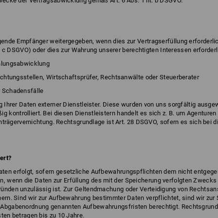
wecke der Vertragsabwicklung gemäß Art. 6 Abs. 1 lit. b DSGVO.
ende Empfänger weitergegeben, wenn dies zur Vertragserfüllung erforderlich 
lit. c DSGVO) oder dies zur Wahrung unserer berechtigten Interessen erforderlic
ahlungsabwicklung
ichtungsstellen, Wirtschaftsprüfer, Rechtsanwälte oder Steuerberater
r Schadensfälle
g Ihrer Daten externer Dienstleister. Diese wurden von uns sorgfältig ausge
kontrolliert. Bei diesen Dienstleistern handelt es sich z. B. um Agenturen
enträgervernichtung. Rechtsgrundlage ist Art. 28 DSGVO, sofern es sich bei 
ert?
ten erfolgt, sofern gesetzliche Aufbewahrungspflichten dem nicht entgeg
wenn die Daten zur Erfüllung des mit der Speicherung verfolgten Zwecks n
ünden unzulässig ist. Zur Geltendmachung oder Verteidigung von Rechtsan
ern. Sind wir zur Aufbewahrung bestimmter Daten verpflichtet, sind wir zur
Abgabenordnung genannten Aufbewahrungsfristen berechtigt. Rechtsgrundlage
ten betragen bis zu 10 Jahre.