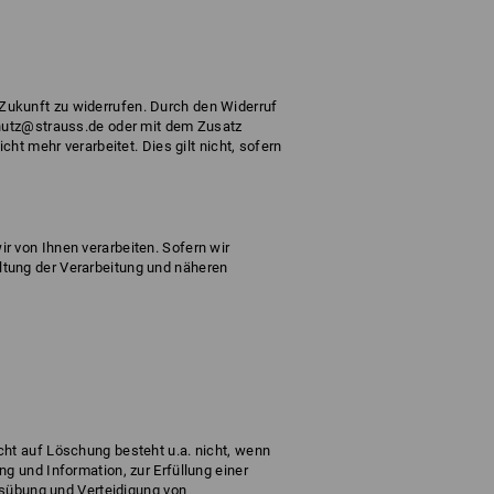
e Zukunft zu widerrufen. Durch den Widerruf
hutz@strauss.de
oder mit dem Zusatz
ht mehr verarbeitet. Dies gilt nicht, sofern
 von Ihnen verarbeiten. Sofern wir
tung der Verarbeitung und näheren
ht auf Löschung besteht u.a. nicht, wenn
g und Information, zur Erfüllung einer
usübung und Verteidigung von