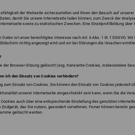
onsfähigkeit der Webseite sicherzustellen und Ihnen den Besuch auf unser
 Daten, damit Sie unsere Internetseite laden können, zum Zweck der Analys
nternetseite sowie zu statistischen Zwecken. Eine Einzelprofilbildung über 
 Daten ist unser berechtigtes Interesse nach Art. 6 Abs. 1 lit. f DSGVO. Wir
Bildschirm richtig angezeigt wird und wir bei Störungen die Ursachen ermit
?
 der Browser-Sitzung gelöscht (sog. transiente Cookies, insbesondere Ses
ann ich den Einsatz von Cookies verhindern?
ng zum Einsatz von Cookies. Sie können den Einsatz von Cookies jederzeit ü
ktionalität unserer Internetseite eingeschränkt sein kann, wenn Sie die Vera
 Cookies auch über eine entsprechende Einstellung des genutzten Internetb
 Endgerät, das Sie nutzen, gesondert vornehmen. Ferner können bereits ges
gramme gelöscht werden.