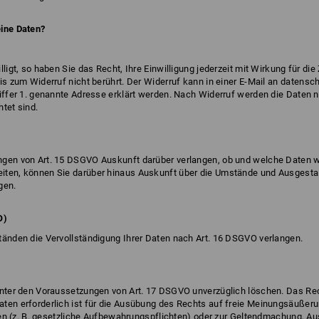
eine Daten?
ligt, so haben Sie das Recht, Ihre Einwilligung jederzeit mit Wirkung für di
is zum Widerruf nicht berührt. Der Widerruf kann in einer E-Mail an
datensc
ffer 1. genannte Adresse erklärt werden. Nach Widerruf werden die Daten nic
htet sind.
gen von Art. 15 DSGVO Auskunft darüber verlangen, ob und welche Daten wir
iten, können Sie darüber hinaus Auskunft über die Umstände und Ausgestal
gen.
O)
tänden die Vervollständigung Ihrer Daten nach Art. 16 DSGVO verlangen.
unter den Voraussetzungen von Art. 17 DSGVO unverzüglich löschen. Das Rec
en erforderlich ist für die Ausübung des Rechts auf freie Meinungsäußerun
egen (z. B. gesetzliche Aufbewahrungspflichten) oder zur Geltendmachung, A