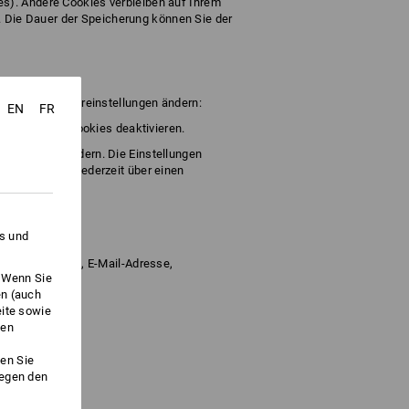
es). Andere Cookies verbleiben auf Ihrem
 Die Dauer der Speicherung können Sie der
ber Ihre Browsereinstellungen ändern:
EN
FR
rbeitung von Cookies deaktivieren.
rowsers verhindern. Die Einstellungen
etzte Cookies jederzeit über einen
es und
name, Anschrift, E-Mail-Adresse,
. Wenn Sie
en (auch
eite sowie
ken
en Sie
gegen den