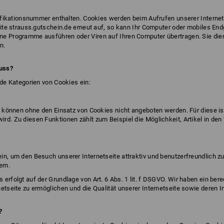
ntifikationsnummer enthalten. Cookies werden beim Aufrufen unserer Intern
eite strauss.gutschein.de erneut auf, so kann Ihr Computer oder mobiles En
ne Programme ausführen oder Viren auf Ihren Computer übertragen. Sie die
n.
uss?
nde Kategorien von Cookies ein:
e können ohne den Einsatz von Cookies nicht angeboten werden. Für diese is
d. Zu diesen Funktionen zählt zum Beispiel die Möglichkeit, Artikel in den
in, um den Besuch unserer Internetseite attraktiv und benutzerfreundlich z
ern.
rfolgt auf der Grundlage von Art. 6 Abs. 1 lit. f DSGVO. Wir haben ein bere
etseite zu ermöglichen und die Qualität unserer Internetseite sowie deren I
?