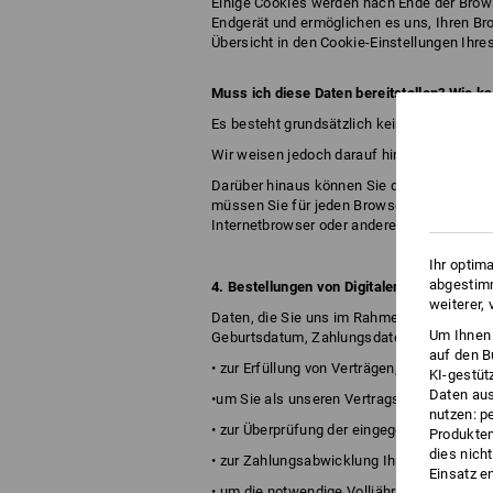
Einige Cookies werden nach Ende der Brows
Endgerät und ermöglichen es uns, Ihren B
Übersicht in den Cookie-Einstellungen Ih
Muss ich diese Daten bereitstellen? Wie k
Es besteht grundsätzlich keine Verpflichtu
Wir weisen jedoch darauf hin, dass die Fun
Darüber hinaus können Sie den Einsatz von
müssen Sie für jeden Browser und für jedes
Internetbrowser oder andere Softwarepro
Ihr optim
abgestimm
4. Bestellungen von Digitalen-Gutscheinen
weiterer,
Daten, die Sie uns im Rahmen der Bestellun
Um Ihnen 
Geburtsdatum, Zahlungsdaten des Bestelle
auf den B
• zur Erfüllung von Verträgen,
KI-gestüt
Daten aus
•um Sie als unseren Vertragspartner identif
nutzen: p
• zur Überprüfung der eingegeben Daten auf 
Produktem
dies nich
• zur Zahlungsabwicklung Ihrer Bestellung,
Einsatz e
• um die notwendige Volljährigkeit nachwe