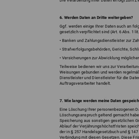
Die Verarbeitung Ihrer Daten erfolgt zum Z
6. Werden Daten an Dritte weitergeben?
Ggf. werden einige Ihrer Daten auch an folg
gesetzlich verpflichtet sind (Art. 6 Abs. 1 
• Banken und Zahlungsdienstleister zur Z
• Strafverfolgungsbehörden, Gerichte, Schl
• Versicherungen zur Abwicklung mögliche
Teilweise bedienen wir uns zur Verarbeitun
Weisungen gebunden und werden regelmäßig 
Dienstleister und Dienstleister für die Dat
Auftragsverarbeiter handelt.
7. Wie lange werden meine Daten gespeich
Eine Löschung Ihrer personenbezogenen Da
Löschungsanspruch geltend gemacht haben, 
Speicherung aus sonstigen gesetzlichen Gr
Ablauf der Verjährungshöchstfristen speich
der in § 257 Handelsgesetzbuch und § 147 
Verbindung mit diesen Gesetzen. Diese Fris