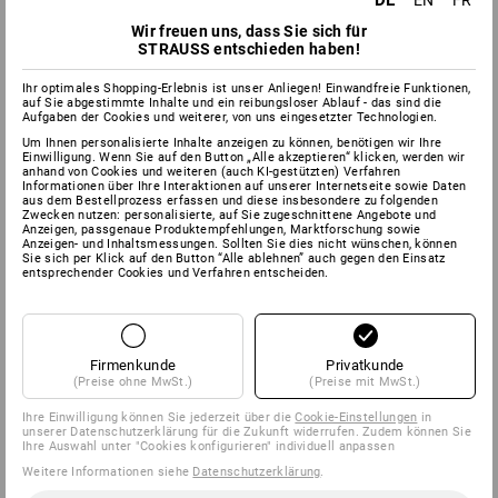
DE
EN
FR
Wir freuen uns, dass Sie sich für
Widerrufsbelehrung
STRAUSS entschieden haben!
Widerrufsrecht:
Ihr optimales Shopping-Erlebnis ist unser Anliegen! Einwandfreie Funktionen,
auf Sie abgestimmte Inhalte und ein reibungsloser Ablauf - das sind die
Sie haben das Recht, binnen vierzehn Tagen ohne Angabe von
Aufgaben der Cookies und weiterer, von uns eingesetzter Technologien.
Gründen diesen Vertrag zu widerrufen.
Um Ihnen personalisierte Inhalte anzeigen zu können, benötigen wir Ihre
Einwilligung. Wenn Sie auf den Button „Alle akzeptieren“ klicken, werden wir
Die Widerrufsfrist beträgt vierzehn Tage ab dem Tag, an dem
anhand von Cookies und weiteren (auch KI-gestützten) Verfahren
Informationen über Ihre Interaktionen auf unserer Internetseite sowie Daten
Sie oder ein von Ihnen benannter Dritter, der nicht der
aus dem Bestellprozess erfassen und diese insbesondere zu folgenden
Beförderer ist, die letzte Ware in Besitz genommen haben
Zwecken nutzen: personalisierte, auf Sie zugeschnittene Angebote und
Anzeigen, passgenaue Produktempfehlungen, Marktforschung sowie
bzw. hat.
Anzeigen- und Inhaltsmessungen. Sollten Sie dies nicht wünschen, können
Sie sich per Klick auf den Button “Alle ablehnen” auch gegen den Einsatz
Um Ihr Widerrufsrecht auszuüben, müssen Sie uns
entsprechender Cookies und Verfahren entscheiden.
Strauss Deutschland GmbH & Co. KG
Frankfurter Straße 98-108
63599 Biebergemünd
Tel: 0 60 50 / 97 10 12
Firmenkunde
Privatkunde
(Preise ohne MwSt.)
(Preise mit MwSt.)
Fax: 0 60 50 / 97 10 90
E-Mail:
info@strauss.de
Ihre Einwilligung können Sie jederzeit über die
Cookie-Einstellungen
in
unserer Datenschutzerklärung für die Zukunft widerrufen. Zudem können Sie
mittels einer eindeutigen Erklärung (z.B. ein mit der Post
Ihre Auswahl unter "Cookies konfigurieren" individuell anpassen
versandter Brief, Telefax oder E-Mail) über Ihren Entschluss,
Weitere Informationen siehe
Datenschutzerklärung
.
diesen Vertrag zu widerrufen, informieren. Sie können das