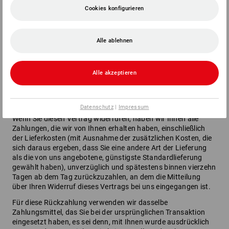
Muster-Widerrufsformular oder eine andere eindeutige
Cookies konfigurieren
Erklärung auch auf unserer Webseite
eu.strauss.com
elektronisch ausfüllen und übermitteln. Machen Sie von dieser
Möglichkeit Gebrauch, so werden wir Ihnen unverzüglich (z.
Alle ablehnen
B. per E-Mail) eine Bestätigung über den Eingang eines
solchen Widerrufs übermitteln.
Zur Wahrung der Widerrufsfrist reicht es aus, dass Sie die
Alle akzeptieren
Mitteilung über die Ausübung des Widerrufsrechts vor Ablauf
der Widerrufsfrist absenden.
Folgen des Widerrufs:
Datenschutz
|
Impressum
Wenn Sie diesen Vertrag widerrufen, haben wir Ihnen alle
Zahlungen, die wir von Ihnen erhalten haben, einschließlich
der Lieferkosten (mit Ausnahme der zusätzlichen Kosten, die
sich daraus ergeben, dass Sie eine andere Art der Lieferung
als die von uns angebotene, günstigste Standardlieferung
gewählt haben), unverzüglich und spätestens binnen vierzehn
Tagen ab dem Tag zurückzuzahlen, an dem die Mitteilung
über Ihren Widerruf dieses Vertrags bei uns eingegangen ist.
Für diese Rückzahlung verwenden wir dasselbe
Zahlungsmittel, das Sie bei der ursprünglichen Transaktion
eingesetzt haben, es sei denn, mit Ihnen wurde ausdrücklich