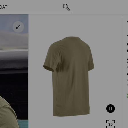
vč. DPH
291,61 Kč
S
s připočtením dopravného