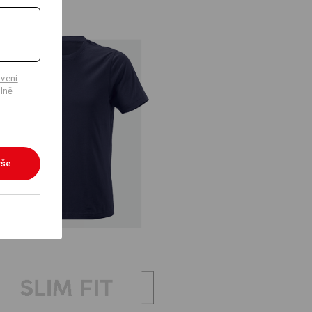
vení
lně
vše