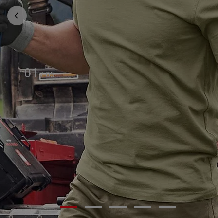
01
/
05