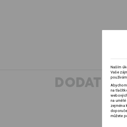
Naším úko
Vaše zájm
DODATEČN
používám
Abychom 
na tlačít
webových 
na umělé 
zejména k
doporučen
můžete po