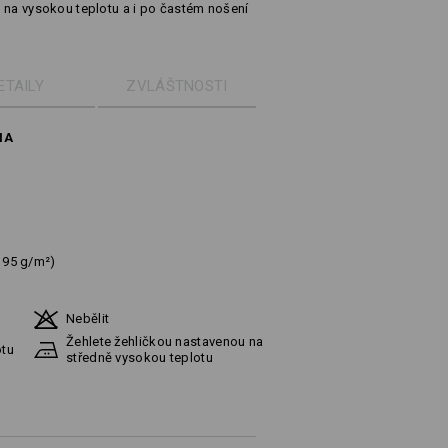
át na vysokou teplotu a i po častém nošení
ETAILY
ZVLÁŠTNOSTI
NA
195 g/m²)
Nebělit
Žehlete žehličkou nastavenou na
otu
středně vysokou teplotu