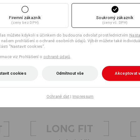
Firemní zákazník
Soukromý zákazník
(ceny bez DPH)
(ceny vč. DPH)
las můžete kdykoli s účinkem do budoucna odvolat prostřednictvím
Nasta
 našem prohlášení o ochraně osobních údajů. Výběr můžete také individuá
části "Nastavit cookies".
ormace viz Prohlášení o
ochraně údajů
.
tavit cookies
Odmítnout vše
Akceptovat 
Ochraně dat
|
Impressum