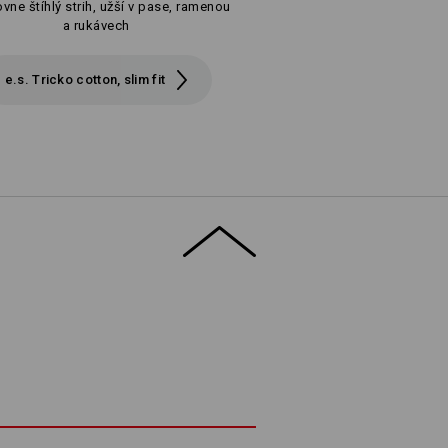
vne štíhlý strih, užší v pase, ramenou
a rukávech
e.s. Tricko cotton, slim fit