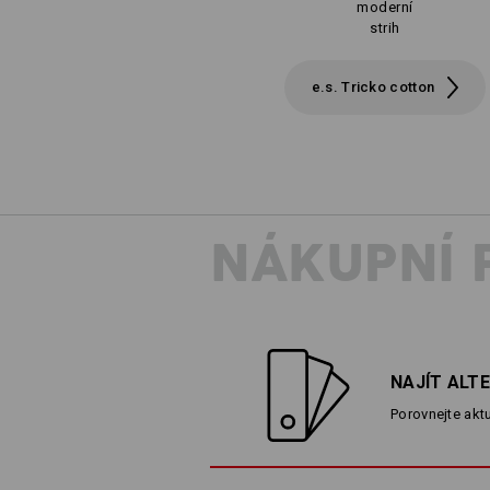
moderní
strih
e.s. Tricko cotton
NÁKUPNÍ 
NAJÍT ALT
Porovnejte aktu