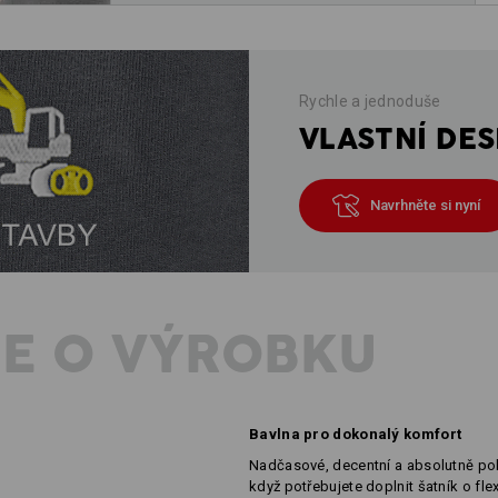
Rychle a jednoduše
VLASTNÍ DES
Navrhněte si nyní
E O VÝROBKU
Bavlna pro dokonalý komfort
Nadčasové, decentní a absolutně poho
když potřebujete doplnit šatník o flex