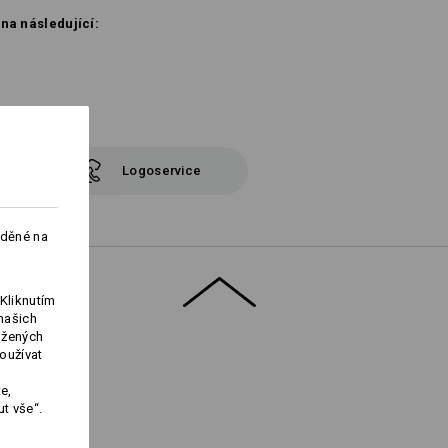
 na následující:
Logoservice
aděné na
Kliknutím
našich
ožených
oužívat
e,
t vše“.