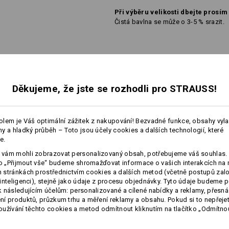
Při výběru velikosti dbejte prosím
Čistá bavlna se může o 3-5 % srazit.
Personalizace:
Děkujeme, že jste se rozhodli pro STRAUSS!
Vlastní návrh
lem je Váš optimální zážitek z nakupování! Bezvadné funkce, obsahy vyl
y a hladký průběh – Toto jsou účely cookies a dalších technologií, které
É INFORMACE
e.
vám mohli zobrazovat personalizovaný obsah, potřebujeme váš souhlas. 
ko „Přijmout vše“ budeme shromažďovat informace o vašich interakcích na 
stránkách prostřednictvím cookies a dalších metod (včetně postupů zal
inteligenci), stejně jako údaje z procesu objednávky. Tyto údaje budeme p
1 TRICKO – 3 STRIHY
 následujícím účelům: personalizované a cílené nabídky a reklamy, přesná
í produktů, průzkum trhu a měření reklamy a obsahu. Pokud si to nepřejet
PRO KAŽDÉHO TEN SPRÁVNÝ TVAR
užívání těchto cookies a metod odmítnout kliknutím na tlačítko „Odmítnou