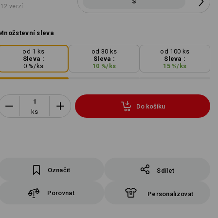
S
12 verzí
Množstevní sleva
od 1 ks
od 30 ks
od 100 ks
Sleva :
Sleva :
Sleva :
0
%/
ks
10
%/
ks
15
%/
ks
Do košíku
ks
Označit
Sdílet
Porovnat
Personalizovat