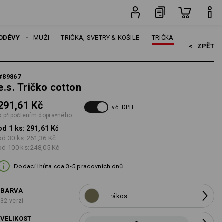
ks
ODĚVY
MUŽI
TRIČKA, SVETRY & KOŠILE
TRIČKA
<   
ZPĚT
#
89867
e.s. Tričko cotton
291,61 Kč
vč. DPH
s připočtením dopravného
od 1 ks:
291,61 Kč
od 30 ks:
261,36 Kč
od 100 ks:
248,05 Kč
Dodací lhůta cca 3-5 pracovních dnů
BARVA
rákos
32 verzí
VELIKOST