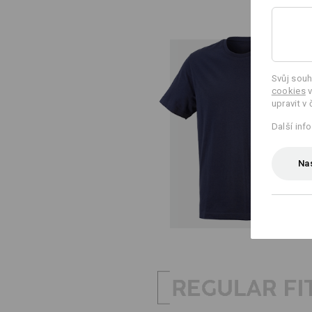
Svůj souh
cookies
v
upravit v 
Další inf
Nas