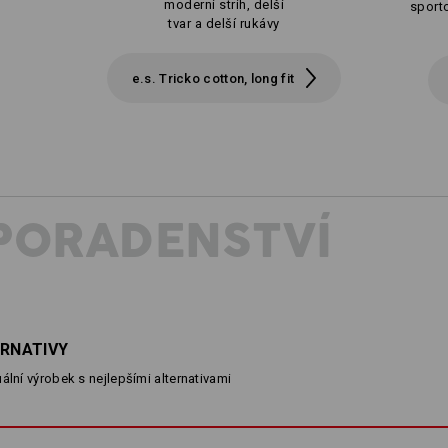
moderní strih, delší
sporto
tvar a delší rukávy
e.s. Tricko cotton, long fit
PORADENSTVÍ
ERNATIVY
ální výrobek s nejlepšími alternativami