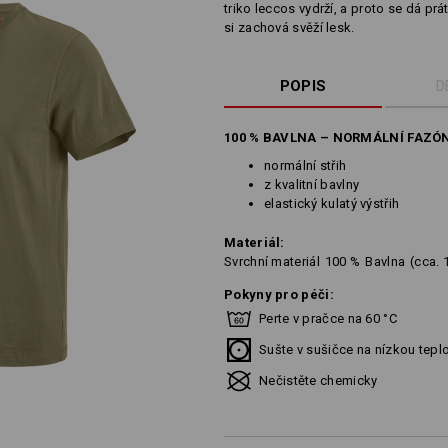
triko leccos vydrží, a proto se dá pr
si zachová svěží lesk.
POPIS
D
100 % BAVLNA – NORMÁLNÍ FAZÓ
normální střih
z kvalitní bavlny
elastický kulatý výstřih
Materiál:
Svrchní materiál
100
%
Bavlna
(cca. 
Pokyny pro péči:
Perte v pračce na 60 °C
Sušte v sušičce na nízkou tepl
Nečistěte chemicky