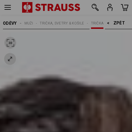
ZPĚT    >
ODĚVY
MUŽI
TRIČKA, SVETRY & KOŠILE
TRIČKA