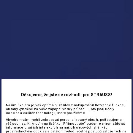
Děkujeme, že jste se rozhodli pro STRAUSS!
Naším úkolem je Váš optimální zážitek z nakupování! Bezvadné funkce,
obsahy vyladěné na Vaše zájmy a hladký průběh – Toto jsou účely
cookies a dalších technologií, které používáme.
Abychom vám mohli zobrazovat personalizovaný obsah, potřebujeme
váš souhlas. Kliknutím na tlačítko „Přijmout vše“ budeme shromažďovat
informace o vašich interakcích na našich webových stránkách
prostřednictvím cookies a dalších metod (včetně postupů založených na