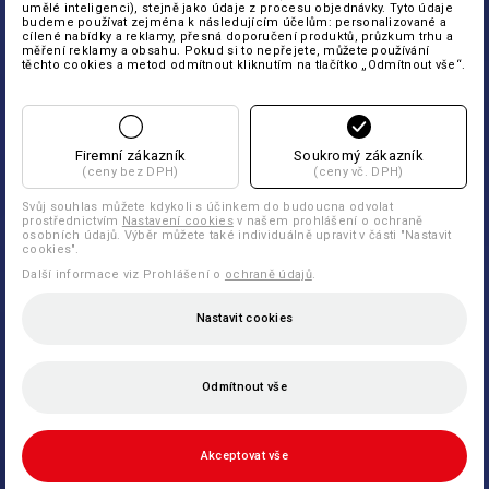
umělé inteligenci), stejně jako údaje z procesu objednávky. Tyto údaje
budeme používat zejména k následujícím účelům: personalizované a
cílené nabídky a reklamy, přesná doporučení produktů, průzkum trhu a
měření reklamy a obsahu. Pokud si to nepřejete, můžete používání
těchto cookies a metod odmítnout kliknutím na tlačítko „Odmítnout vše“.
Firemní zákazník
Soukromý zákazník
(ceny bez DPH)
(ceny vč. DPH)
Svůj souhlas můžete kdykoli s účinkem do budoucna odvolat
prostřednictvím
Nastavení cookies
v našem prohlášení o ochraně
osobních údajů. Výběr můžete také individuálně upravit v části "Nastavit
cookies".
Další informace viz Prohlášení o
ochraně údajů
.
Nastavit cookies
Odmítnout vše
Akceptovat vše