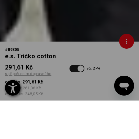
#
89305
e.s. Tričko cotton
291,61 Kč
vč. DPH
s připočtením dopravného
od 1 ks:
291,61 Kč
od 30 ks:
261,36 Kč
od 100 ks:
248,05 Kč
Dodací lhůta cca 3-5
pracovních dnů
BARVA
VELIKOST
XS
vybrat
vybrat