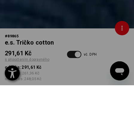
#
89865
e.s. Tričko cotton
291,61 Kč
vč. DPH
s připočtením dopravného
od 1 ks:
291,61 Kč
od 30 ks:
261,36 Kč
od 100 ks:
248,05 Kč
Dodací lhůta cca 3-5
pracovních dnů
BARVA
VELIKOST
S
vybrat
vybrat
křemen