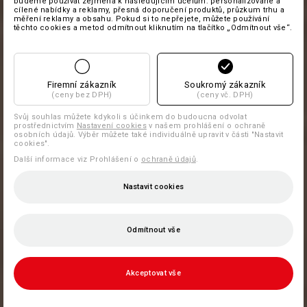
budeme používat zejména k následujícím účelům: personalizované a
cílené nabídky a reklamy, přesná doporučení produktů, průzkum trhu a
měření reklamy a obsahu. Pokud si to nepřejete, můžete používání
těchto cookies a metod odmítnout kliknutím na tlačítko „Odmítnout vše“.
Firemní zákazník
Soukromý zákazník
(ceny bez DPH)
(ceny vč. DPH)
Svůj souhlas můžete kdykoli s účinkem do budoucna odvolat
prostřednictvím
Nastavení cookies
v našem prohlášení o ochraně
osobních údajů. Výběr můžete také individuálně upravit v části "Nastavit
cookies".
Další informace viz Prohlášení o
ochraně údajů
.
Nastavit cookies
Odmítnout vše
Akceptovat vše