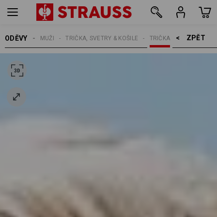
ZPĚT    >
ODĚVY
MUŽI
TRIČKA, SVETRY & KOŠILE
TRIČKA