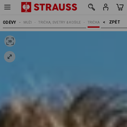
ZPĚT    >
ODĚVY
MUŽI
TRIČKA, SVETRY & KOŠILE
TRIČKA