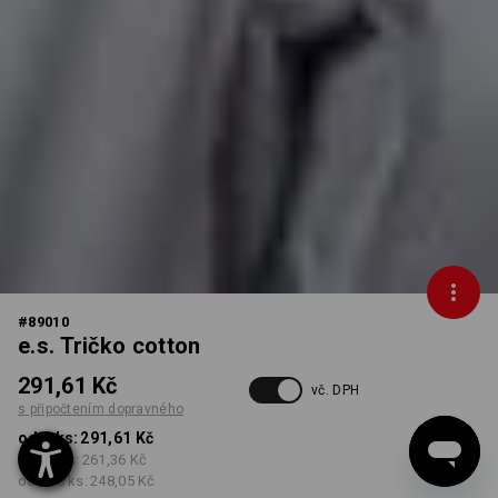
#
89010
e.s. Tričko cotton
291,61 Kč
vč. DPH
s připočtením dopravného
od 1 ks:
291,61 Kč
od 30 ks:
261,36 Kč
od 100 ks:
248,05 Kč