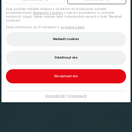
Svůj souhlas můžete kdykoli s účinkem do budoucna odvolat
prostřednictvím
Nastavení cookies
v našem prohlášení o ochraně
osobních údajů. Výběr můžete také individuálně upravit v části "Nastavit
cookies".
Další informace viz Prohlášení o
ochraně údajů
.
Nastavit cookies
Odmítnout vše
Akceptovat vše
Ochraně dat
|
Impressum