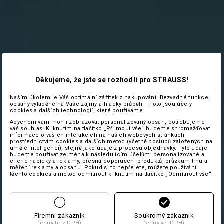
Děkujeme, že jste se rozhodli pro STRAUSS!
Naším úkolem je Váš optimální zážitek z nakupování! Bezvadné funkce,
obsahy vyladěné na Vaše zájmy a hladký průběh – Toto jsou účely
cookies a dalších technologií, které používáme.
Abychom vám mohli zobrazovat personalizovaný obsah, potřebujeme
váš souhlas. Kliknutím na tlačítko „Přijmout vše“ budeme shromažďovat
informace o vašich interakcích na našich webových stránkách
prostřednictvím cookies a dalších metod (včetně postupů založených na
umělé inteligenci), stejně jako údaje z procesu objednávky. Tyto údaje
budeme používat zejména k následujícím účelům: personalizované a
cílené nabídky a reklamy, přesná doporučení produktů, průzkum trhu a
měření reklamy a obsahu. Pokud si to nepřejete, můžete používání
těchto cookies a metod odmítnout kliknutím na tlačítko „Odmítnout vše“.
Firemní zákazník
Soukromý zákazník
(ceny bez DPH)
(ceny vč. DPH)