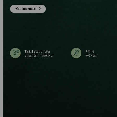
LE
více informací
Tisk Easytransfer
Přímé
s nahráním motivu
vyšívání