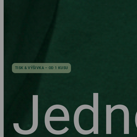
A,
RY
TISK & VÝŠIVKA – OD 1 KUSU
Jedn