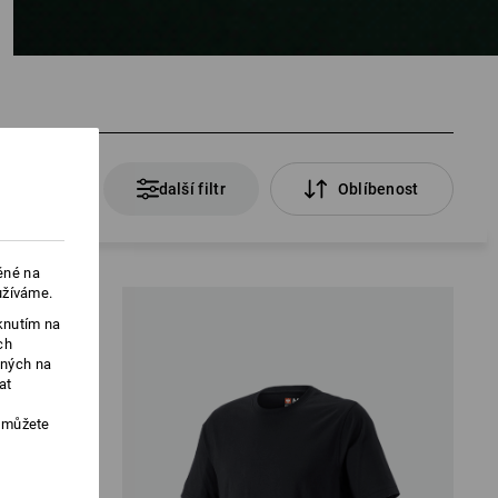
67 Produkty
další filtr
Oblíbenost
ěné na
užíváme.
knutím na
ch
ených na
at
, můžete