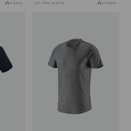
9
barev
(vč. DPH) od 30 ks
19
barev