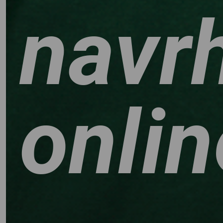
navr
onlin