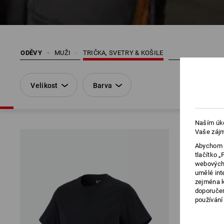
ODĚVY
MUŽI
TRIČKA, SVETRY & KOŠILE
Velikost
Barva
Naším úko
Vaše zájm
Abychom v
tlačítko 
webových 
umělé int
zejména k
doporučen
používání