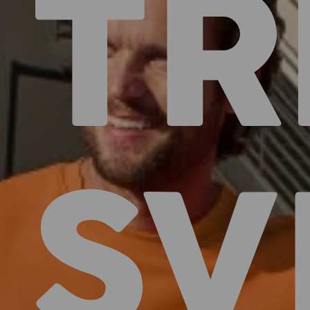
TR
SV