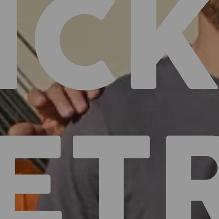
IČK
ET