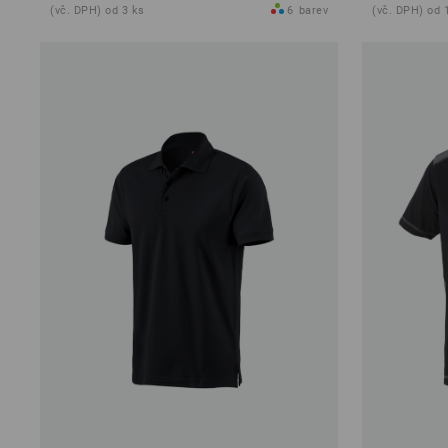
(vč. DPH) od 3 ks
6
barev
(vč. DPH) od 