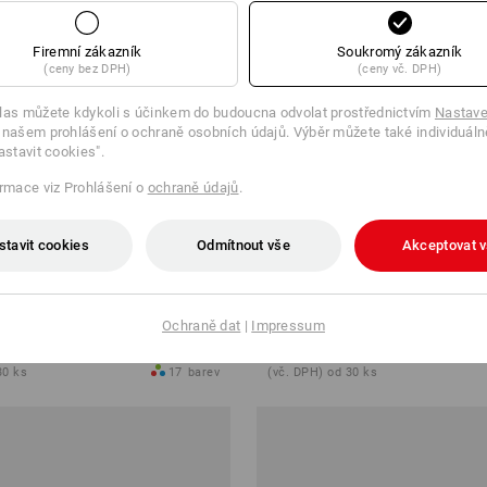
Firemní zákazník
Soukromý zákazník
(ceny bez DPH)
(ceny vč. DPH)
las můžete kdykoli s účinkem do budoucna odvolat prostřednictvím
Nastave
 našem prohlášení o ochraně osobních údajů. Výběr můžete také individuáln
astavit cookies".
ormace viz Prohlášení o
ochraně údajů
.
stavit cookies
Odmítnout vše
Akceptovat 
cotton stretch
e.s. Tričko cotton stretch, long f
Ochraně dat
|
Impressum
č
od
324,28 Kč
30 ks
17
barev
(vč. DPH) od 30 ks