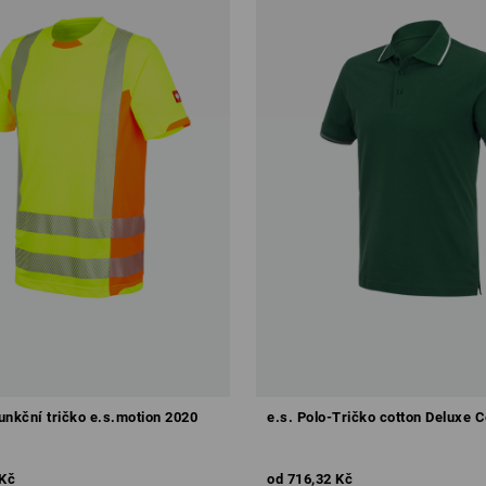
unkční tričko e.s.motion 2020
e.s. Polo-Tričko cotton Deluxe C
 Kč
od
716,32 Kč