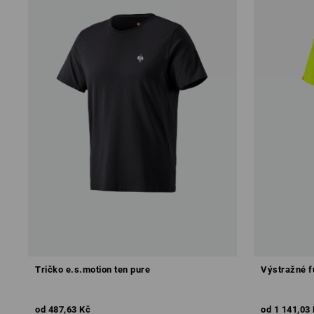
Tričko e.s.motion ten pure
Výstražné f
od
487,63 Kč
od
1 141,03