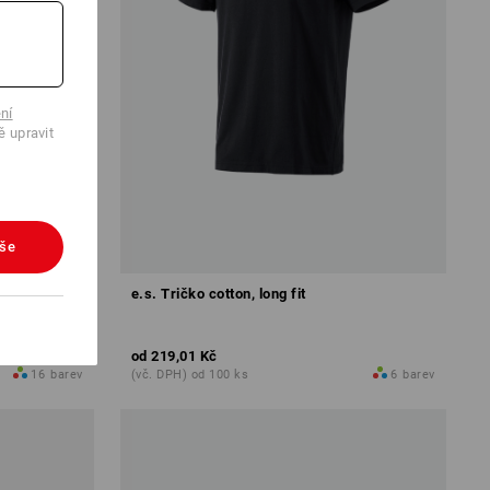
ní
ě upravit
vše
it
e.s. Tričko cotton, long fit
od
219,01 Kč
16
barev
(vč. DPH) od 100 ks
6
barev