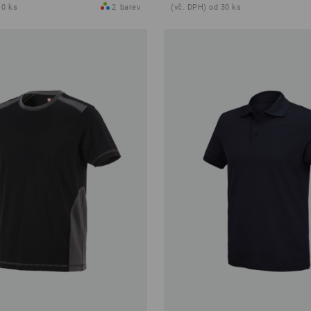
10 ks
2
barev
(vč. DPH) od 30 ks