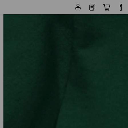
67 Produkty
další filtr
Oblíbenost