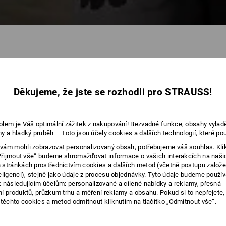
1
Děkujeme, že jste se rozhodli pro STRAUSS!
lem je Váš optimální zážitek z nakupování! Bezvadné funkce, obsahy vylad
y a hladký průběh – Toto jsou účely cookies a dalších technologií, které po
ám mohli zobrazovat personalizovaný obsah, potřebujeme váš souhlas. Kli
„Přijmout vše“ budeme shromažďovat informace o vašich interakcích na naši
stránkách prostřednictvím cookies a dalších metod (včetně postupů založ
eligenci), stejně jako údaje z procesu objednávky. Tyto údaje budeme použív
 následujícím účelům: personalizované a cílené nabídky a reklamy, přesná
í produktů, průzkum trhu a měření reklamy a obsahu. Pokud si to nepřejete
 těchto cookies a metod odmítnout kliknutím na tlačítko „Odmítnout vše“.