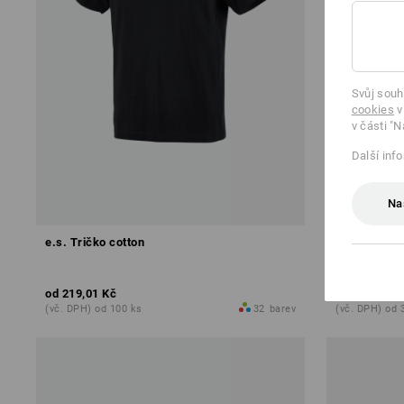
Svůj souh
cookies
v
v části "N
Další inf
Na
e.s. Tričko cotton
e.s. Tričko 
od
219,01 Kč
od
324,28 K
(vč. DPH) od 100 ks
32
barev
(vč. DPH) od 