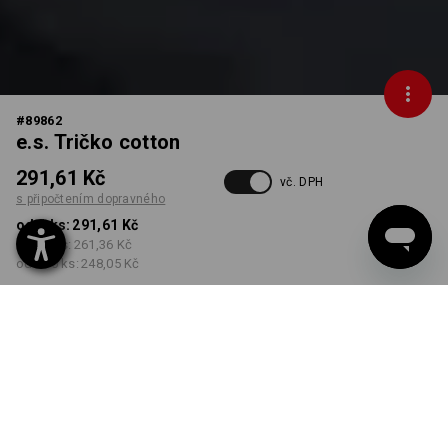
#
89862
e.s. Tričko cotton
291,61 Kč
vč. DPH
s připočtením dopravného
od 1 ks:
291,61 Kč
od 30 ks:
261,36 Kč
od 100 ks:
248,05 Kč
Dodací lhůta cca 3-5
pracovních dnů
BARVA
VELIKOST
S
vybrat
vybrat
petrolejová