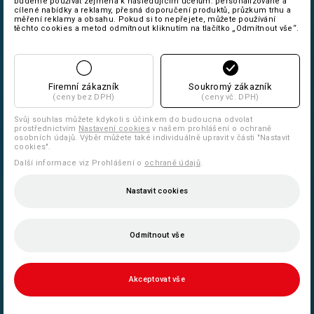
budeme používat zejména k následujícím účelům: personalizované a
cílené nabídky a reklamy, přesná doporučení produktů, průzkum trhu a
měření reklamy a obsahu. Pokud si to nepřejete, můžete používání
těchto cookies a metod odmítnout kliknutím na tlačítko „Odmítnout vše“.
Firemní zákazník
Soukromý zákazník
(ceny bez DPH)
(ceny vč. DPH)
Svůj souhlas můžete kdykoli s účinkem do budoucna odvolat
prostřednictvím
Nastavení cookies
v našem prohlášení o ochraně
osobních údajů. Výběr můžete také individuálně upravit v části "Nastavit
cookies".
Další informace viz Prohlášení o
ochraně údajů
.
Nastavit cookies
Odmítnout vše
Akceptovat vše