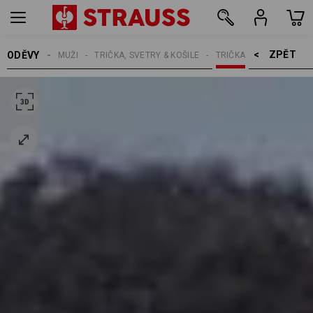
ZPĚT    >
ODĚVY
MUŽI
TRIČKA, SVETRY & KOŠILE
TRIČKA