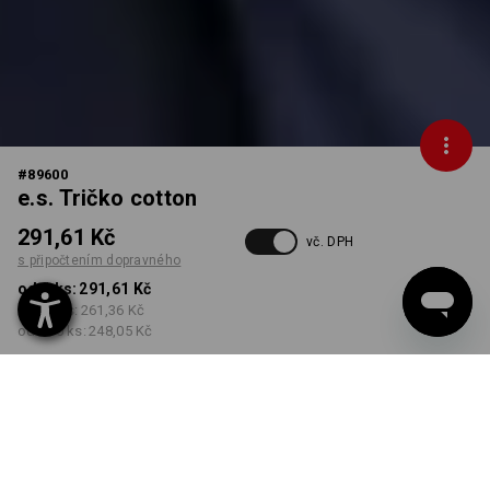
#
89600
e.s. Tričko cotton
291,61 Kč
vč. DPH
s připočtením dopravného
od 1 ks:
291,61 Kč
od 30 ks:
261,36 Kč
od 100 ks:
248,05 Kč
Dodací lhůta cca 3-5
pracovních dnů
BARVA
VELIKOST
S
vybrat
vybrat