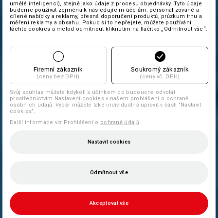
umělé inteligenci), stejně jako údaje z procesu objednávky. Tyto údaje
budeme používat zejména k následujícím účelům: personalizované a
cílené nabídky a reklamy, přesná doporučení produktů, průzkum trhu a
měření reklamy a obsahu. Pokud si to nepřejete, můžete používání
těchto cookies a metod odmítnout kliknutím na tlačítko „Odmítnout vše“.
Firemní zákazník
Soukromý zákazník
(ceny bez DPH)
(ceny vč. DPH)
Svůj souhlas můžete kdykoli s účinkem do budoucna odvolat
prostřednictvím
Nastavení cookies
v našem prohlášení o ochraně
osobních údajů. Výběr můžete také individuálně upravit v části "Nastavit
cookies".
Další informace viz Prohlášení o
ochraně údajů
.
Nastavit cookies
Odmítnout vše
Akceptovat vše