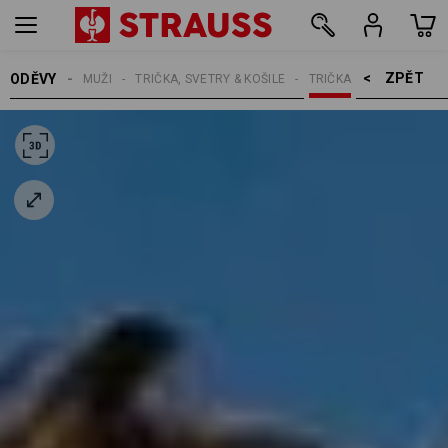
ZPĚT    >
ODĚVY
MUŽI
TRIČKA, SVETRY & KOŠILE
TRIČKA