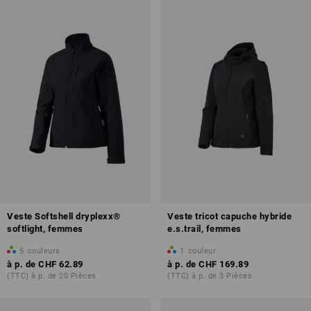
Veste Softshell dryplexx®
Veste tricot capuche hybride
softlight, femmes
e.s.trail, femmes
5
couleurs
1
couleur
à p. de
CHF 62.89
à p. de
CHF 169.89
(TTC) à p. de 20 Pièces
(TTC) à p. de 3 Pièces