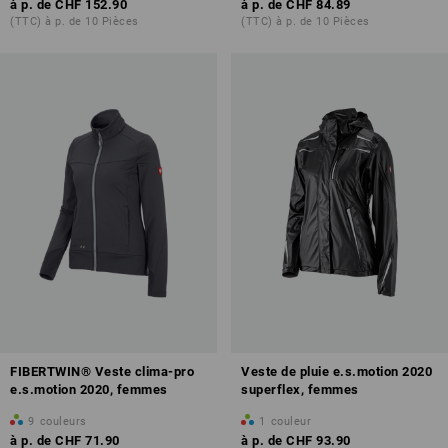
à p. de
CHF 152.90
à p. de
CHF 84.89
(TTC) à p. de 10 Pièces
(TTC) à p. de 10 Pièces
FIBERTWIN® Veste clima-pro
Veste de pluie e.s.motion 2020
e.s.motion 2020, femmes
superflex, femmes
9
couleurs
1
couleur
à p. de
CHF 71.90
à p. de
CHF 93.90