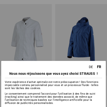
FR
DE
Nous nous réjouissons que vous ayez choisi STRAUSS !
Veste de travail à manches 3/4
Veste de pluie e.s.concrete,
Votre expérience d'achat optimale est notre préoccupation ! Des fonctions
e.s.fusion, femmes
femmes
impeccable contenu personnalisé pour vous et un processus fluide - telles
sont les tâches des cookies.
5
couleurs
4
couleurs
Le consentement comprend l’accord pour l’utilisation à des fins de suivi
à p. de
CHF 101.90
à p. de
CHF 96.89
(tracking) ainsi que le traitement des données associé, de même que
l’utilisation de techniques basées sur l’intelligence artificielle pour la
(TTC) à p. de 10 Pièces
(TTC) à p. de 10 Pièces
diffusion de publicités personnalisées.