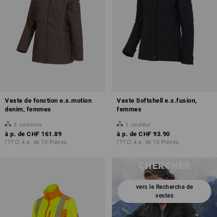
Veste de fonction e.s.motion
Veste Softshell e.s.fusion,
denim, femmes
femmes
3
couleurs
1
couleur
à p. de
CHF 161.89
à p. de
CHF 93.90
TROUVER UNE
(TTC) à p. de 10 Pièces
(TTC) à p. de 10 Pièces
VESTE AU LIEU DE
CHERCHER
vers le Recherche de
vestes