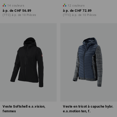
14
couleurs
12
couleurs
à p. de
CHF 56.89
à p. de
CHF 72.89
(TTC) à p. de 10 Pièces
(TTC) à p. de 10 Pièces
Veste Softshell e.s.vision,
Veste en tricot à capuche hybr.
femmes
e.s.motion ten, f.