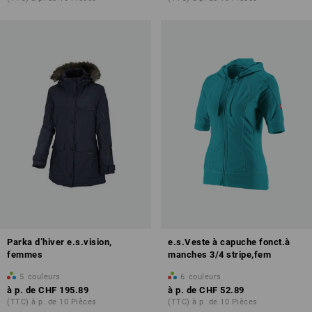
Parka d’hiver e.s.vision,
e.s.Veste à capuche fonct.à
femmes
manches 3/4 stripe,fem
5
couleurs
6
couleurs
à p. de
CHF 195.89
à p. de
CHF 52.89
(TTC) à p. de 10 Pièces
(TTC) à p. de 10 Pièces