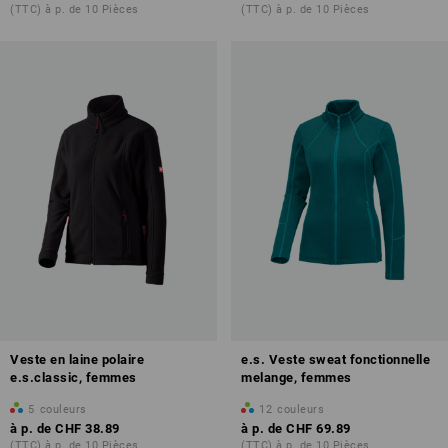
(TTC) à p. de 10 Pièces
(TTC) à p. de 10 Pièces
Veste en laine polaire
e.s. Veste sweat fonctionnelle
e.s.classic, femmes
melange, femmes
5
couleurs
12
couleurs
à p. de
CHF 38.89
à p. de
CHF 69.89
(TTC) à p. de 10 Pièces
(TTC) à p. de 10 Pièces