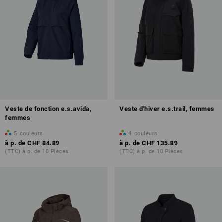
Veste de fonction e.s.avida,
Veste d'hiver e.s.trail, femmes
femmes
5
couleurs
4
couleurs
à p. de
CHF 84.89
à p. de
CHF 135.89
(TTC) à p. de 10 Pièces
(TTC) à p. de 10 Pièces