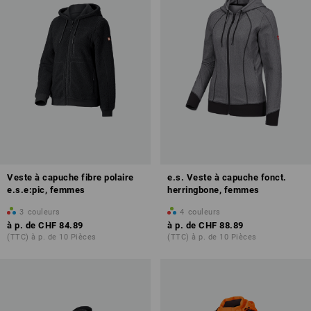
Veste à capuche fibre polaire
e.s. Veste à capuche fonct.
e.s.e:pic, femmes
herringbone, femmes
3
couleurs
4
couleurs
à p. de
CHF 84.89
à p. de
CHF 88.89
(TTC) à p. de 10 Pièces
(TTC) à p. de 10 Pièces