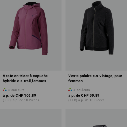
Veste en tricot à capuche
Veste polaire e.s.vintage, pour
hybride e.s.trail,femmes
femmes
3
couleurs
4
couleurs
à p. de
CHF 106.89
à p. de
CHF 59.89
(TTC) à p. de 10 Pièces
(TTC) à p. de 10 Pièces