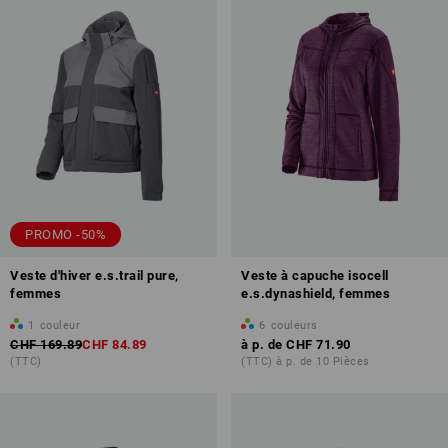
PROMO -50%
Veste d'hiver e.s.trail pure,
Veste à capuche isocell
femmes
e.s.dynashield, femmes
1
couleur
6
couleurs
CHF 169.89
CHF 84.89
à p. de
CHF 71.90
(TTC)
(TTC) à p. de 10 Pièces