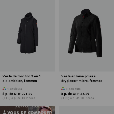
Veste de fonction 3 en 1
Veste en laine polaire
e.s.ambition, femmes
dryplexx® micro, femmes
4
couleurs
3
couleurs
à p. de
CHF 271.89
à p. de
CHF 35.89
(TTC) à p. de 10 Pièces
(TTC) à p. de 10 Pièces
Impression & broderie – à
partir de 1 pièce
À VOUS DE COMPOSER