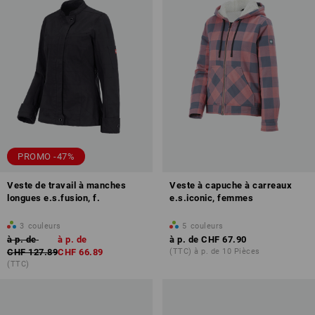
PROMO -47%
Veste de travail à manches
Veste à capuche à carreaux
longues e.s.fusion, f.
e.s.iconic, femmes
3
couleurs
5
couleurs
à p. de
à p. de
à p. de
CHF 67.90
CHF 127.89
CHF 66.89
(TTC) à p. de 10 Pièces
(TTC)