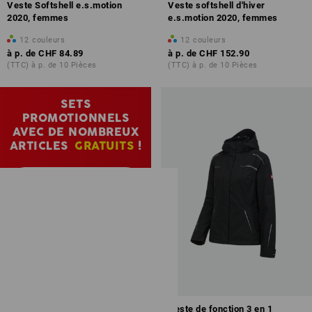
Veste Softshell e.s.motion
Veste softshell d'hiver
2020, femmes
e.s.motion 2020, femmes
12
couleurs
12
couleurs
à p. de
CHF 84.89
à p. de
CHF 152.90
(TTC) à p. de 10 Pièces
(TTC) à p. de 10 Pièces
SETS
PROMOTIONNELS
AVEC DE NOMBREUX
ARTICLES
GRATUITS
!
Vers tous les kits
d’offres spéciales
Configurer
Veste de fonction 3 en 1