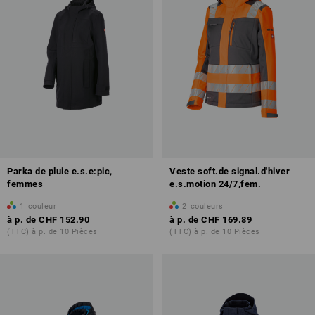
Parka de pluie e.s.e:pic,
Veste soft.de signal.d'hiver
femmes
e.s.motion 24/7,fem.
1
couleur
2
couleurs
à p. de
CHF 152.90
à p. de
CHF 169.89
(TTC) à p. de 10 Pièces
(TTC) à p. de 10 Pièces