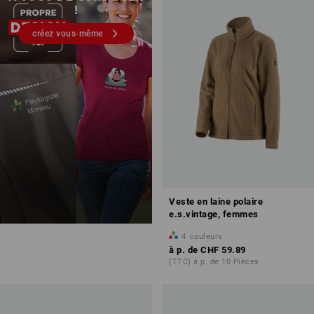
!
créez vous-même
Veste en laine polaire
e.s.vintage, femmes
4
couleurs
à p. de
CHF 59.89
(TTC) à p. de 10 Pièces