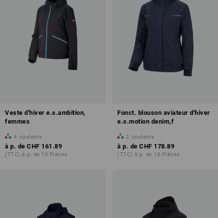
Veste d'hiver e.s.ambition,
Fonct. blouson aviateur d'hiver
femmes
e.s.motion denim,f
4
couleurs
2
couleurs
à p. de
CHF 161.89
à p. de
CHF 178.89
(TTC) à p. de 10 Pièces
(TTC) à p. de 10 Pièces