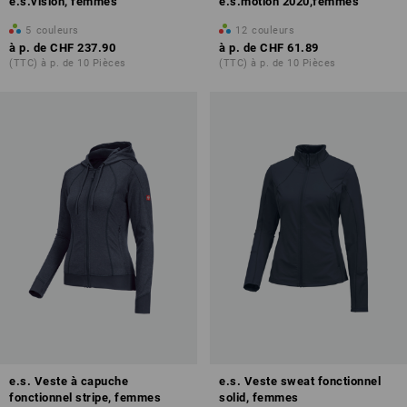
e.s.vision, femmes
e.s.motion 2020,femmes
5
couleurs
12
couleurs
à p. de
CHF 237.90
à p. de
CHF 61.89
(TTC) à p. de 10 Pièces
(TTC) à p. de 10 Pièces
e.s. Veste à capuche
e.s. Veste sweat fonctionnel
fonctionnel stripe, femmes
solid, femmes