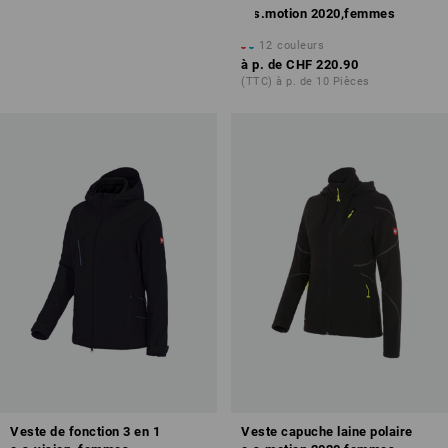
maintenant
e.s.motion 2020,femmes
12
couleurs
à p. de
CHF 220.90
(TTC) à p. de 10 Pièces
Veste de fonction 3 en 1
Veste capuche laine polaire