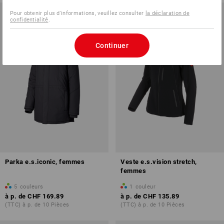
Pour obtenir plus d'informations, veuillez consulter
la déclaration de
confidentialité
.
Continuer
Parka e.s.iconic, femmes
Veste e.s.vision stretch,
femmes
5
couleurs
1
couleur
à p. de
CHF 169.89
à p. de
CHF 135.89
(TTC) à p. de 10 Pièces
(TTC) à p. de 10 Pièces