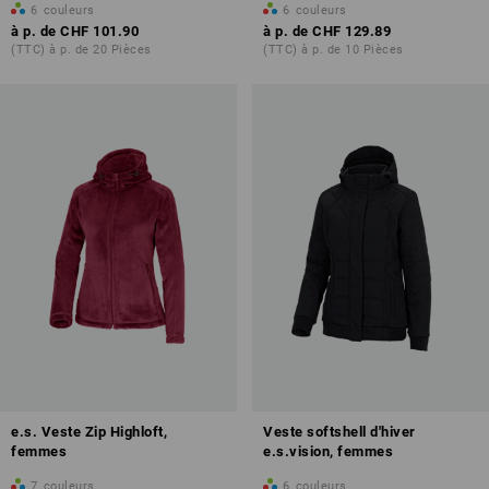
6
couleurs
6
couleurs
à p. de
CHF 101.90
à p. de
CHF 129.89
(TTC) à p. de 20 Pièces
(TTC) à p. de 10 Pièces
e.s. Veste Zip Highloft,
Veste softshell d'hiver
femmes
e.s.vision, femmes
7
couleurs
6
couleurs