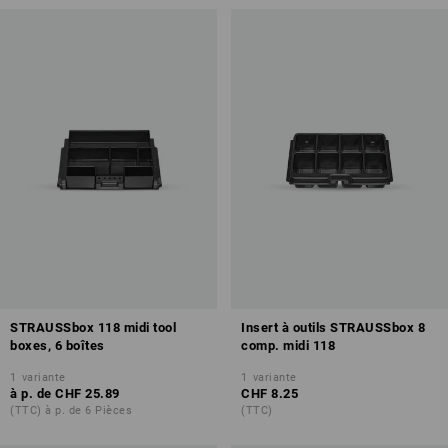
STRAUSSbox 118 midi tool
Insert à outils STRAUSSbox 8
boxes, 6 boîtes
comp. midi 118
1
variante
1
variante
à p. de
CHF 25.89
CHF 8.25
(TTC) à p. de 6 Pièces
(TTC)