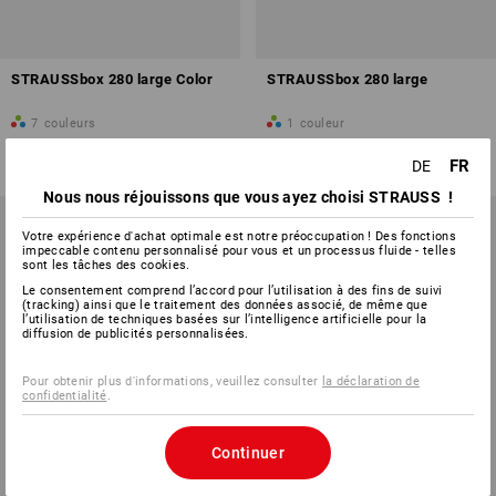
STRAUSSbox 280 large Color
STRAUSSbox 280 large
7
couleurs
1
couleur
à p. de
CHF 66.88
à p. de
CHF 59.89
FR
(TTC) à p. de 6 Pièces
(TTC) à p. de 6 Pièces
DE
Nous nous réjouissons que vous ayez choisi STRAUSS !
Votre expérience d'achat optimale est notre préoccupation ! Des fonctions
impeccable contenu personnalisé pour vous et un processus fluide - telles
sont les tâches des cookies.
Le consentement comprend l’accord pour l’utilisation à des fins de suivi
(tracking) ainsi que le traitement des données associé, de même que
l’utilisation de techniques basées sur l’intelligence artificielle pour la
diffusion de publicités personnalisées.
Pour obtenir plus d'informations, veuillez consulter
la déclaration de
confidentialité
.
Continuer