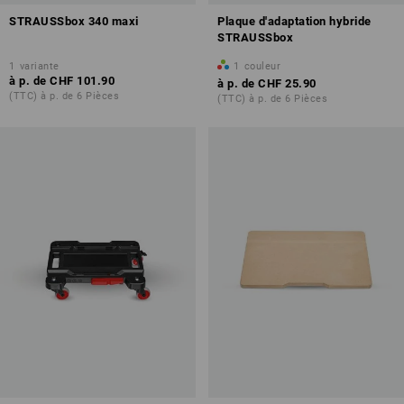
STRAUSSbox 340 maxi
Plaque d'adaptation hybride
STRAUSSbox
1
variante
1
couleur
à p. de
CHF 101.90
à p. de
CHF 25.90
(TTC) à p. de 6 Pièces
(TTC) à p. de 6 Pièces