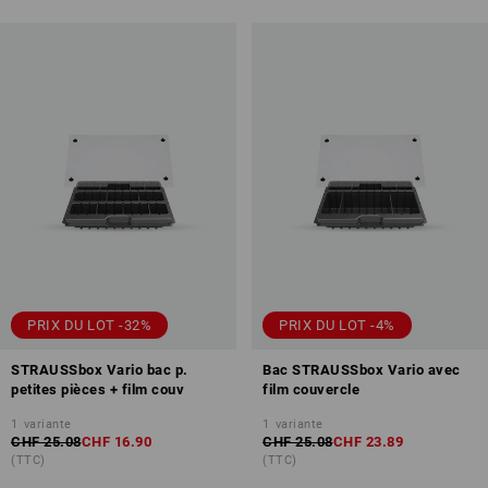
PRIX DU LOT -32%
PRIX DU LOT -4%
STRAUSSbox Vario bac p.
Bac STRAUSSbox Vario avec
petites pièces + film couv
film couvercle
1
variante
1
variante
CHF 25.08
CHF 16.90
CHF 25.08
CHF 23.89
(TTC)
(TTC)