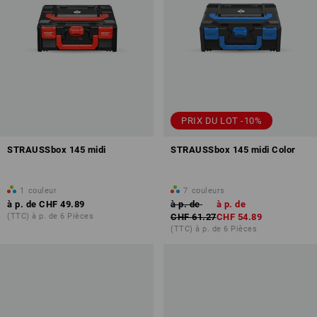
PRIX DU LOT -10%
STRAUSSbox 145 midi
STRAUSSbox 145 midi Color
1
couleur
7
couleurs
à p. de
CHF 49.89
à p. de
à p. de
(TTC) à p. de 6 Pièces
CHF 61.27
CHF 54.89
(TTC) à p. de 6 Pièces