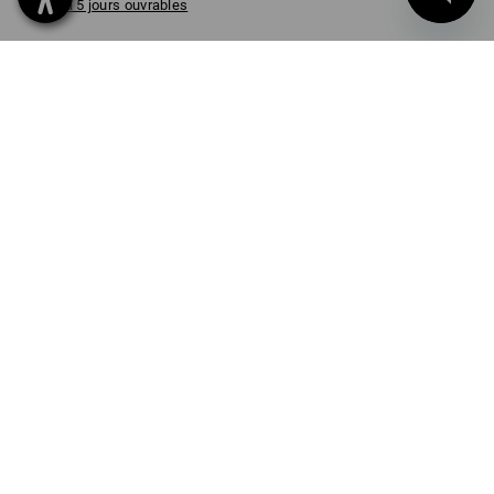
3 à 5 jours ouvrables
Pièce
INFORMATIONS SUR LE PRODUIT
UN ÉTABLI À EMPORTER
Le plan de travail peut être connecté facilement et de façon fixe
avec le système STRAUSSbox En quelques secondes, la tour de
boîtes devient un poste de travail ou une table robuste. Idéal
pour déposer des objets, comme établi ou bureau et grâce à la
rainure en V pratique, parfait pour usiner des matériaux ronds
comme des câbles et des tuyaux.
DESCRIPTION
DÉTAILS
Plan de travail en matériau de bois de qualité supérieure