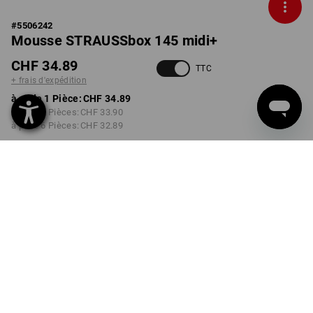
#
5506242
Mousse STRAUSSbox 145 midi+
CHF 34.89
TTC
+ frais d'expédition
à p. de 1 Pièce:
CHF 34.89
à p. de 2 Pièces:
CHF 33.90
à p. de 6 Pièces:
CHF 32.89
Délai de livraison est d'env.
3 à 5 jours ouvrables
Remise sur quantité
à p. de 1 Pièce
à p. de 2 Pièces
à p. de 6 Pièces
Économies:
Économies:
Économies:
0
%/
Pièce
3
%/
Pièces
6
%/
Pièces