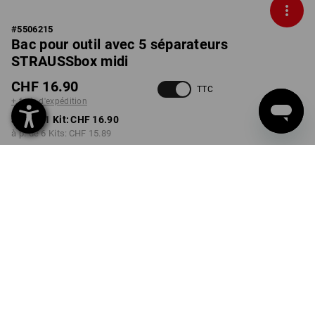
#
5506215
Bac pour outil avec 5 séparateurs
STRAUSSbox midi
CHF 16.90
TTC
+ frais d'expédition
à p. de 1 Kit:
CHF 16.90
à p. de 6 Kits:
CHF 15.89
Délai de livraison est d'env.
3 à 5 jours ouvrables
Remise sur quantité
à p. de 1 Kit
à p. de 6 Kits
Économies:
Économies:
0
%/
Kit
6
%/
Kits