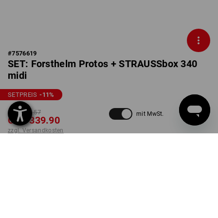
#
7576619
SET: Forsthelm Protos + STRAUSSbox 340
midi
SETPREIS
-11
%
CHF 384.57
mit MwSt.
CHF 339.90
zzgl. Versandkosten
Lieferzeit ca. 3-5 Werktage
FARBE
GRÖSSE
9
wählen
wählen
schwarz / warngelb