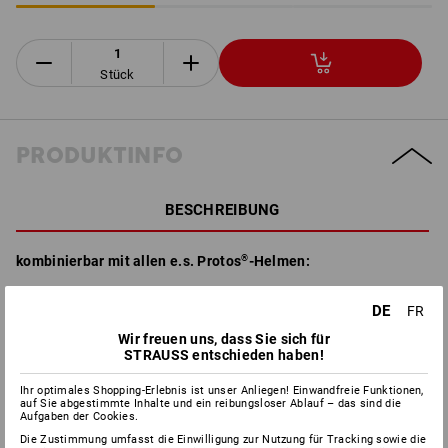
Stück
PRODUKTINFO
BESCHREIBUNG
kombinierbar mit allen e.s. Protos
®
-Helmen:
optional nachbestellbares Ersatz-Set
DE
FR
garantiert optimale Luftzirkulation am Kopf dank
hochwertigen Funktionsfasern
Wir freuen uns, dass Sie sich für
komplett maschinenwaschbar bei 30 °C
STRAUSS entschieden haben!
in allen e.s. Protos
®
-Helmen enthalten
Ihr optimales Shopping-Erlebnis ist unser Anliegen! Einwandfreie Funktionen,
auf Sie abgestimmte Inhalte und ein reibungsloser Ablauf – das sind die
Aufgaben der Cookies.
Die Zustimmung umfasst die Einwilligung zur Nutzung für Tracking sowie die