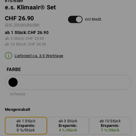
#
7576589
e.s. Klimaair® Set
CHF 26.90
mit MwSt.
zzgl. Versandkosten
ab 1 Stück:
CHF 26.90
ab 3 Stück:
CHF 25.90
ab 10 Stück:
CHF 24.90
Lieferzeit ca. 3-5 Werktage
FARBE
schwarz
Mengenrabatt
ab 1 Stück
ab 3 Stück
ab 10 Stück
Ersparnis:
Ersparnis:
Ersparnis:
0
%/
Stück
4
%/
Stück
7
%/
Stück