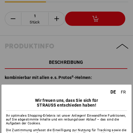
Stück
PRODUKTINFO
BESCHREIBUNG
kombinierbar mit allen e.s. Protos
®
-Helmen:
zertifiziert nach
DIN EN 397:2012
und
DIN EN 12492:2012
DE
FR
hoher Tragekomfort durch spezielle 4-Punkt-Kinnriemen-
Führung
Wir freuen uns, dass Sie sich für
praktische Bedienung durch magnetisches
STRAUSS entschieden haben!
Verschlusssystem
Ihr optimales Shopping-Erlebnis ist unser Anliegen! Einwandfreie Funktionen,
auf Sie abgestimmte Inhalte und ein reibungsloser Ablauf – das sind die
Aufgaben der Cookies.
Die Zustimmung umfasst die Einwilligung zur Nutzung für Tracking sowie die