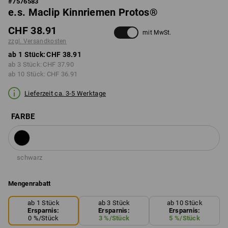
#
7576583
e.s. Maclip Kinnriemen Protos®
CHF 38.91
mit MwSt.
zzgl. Versandkosten
ab 1 Stück:
CHF 38.91
ab 3 Stück:
CHF 37.90
ab 10 Stück:
CHF 36.91
Lieferzeit ca. 3-5 Werktage
FARBE
schwarz
Mengenrabatt
ab 1 Stück
ab 3 Stück
ab 10 Stück
Ersparnis:
Ersparnis:
Ersparnis:
0
%/
Stück
3
%/
Stück
5
%/
Stück