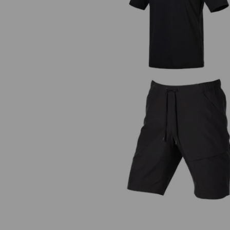
Funktions T-Shirt UV e.s.trail
Trekking Swim Short e.s.trail