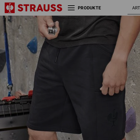
PRODUKTE
Sweat Short light e.s.trail
schwarz