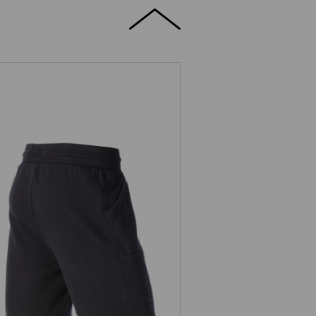
Sweat Short light e.s.trail