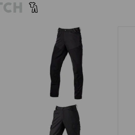
TCH
Hybrid Funktionshose e.s.trail