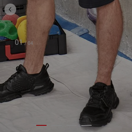
01
/
04