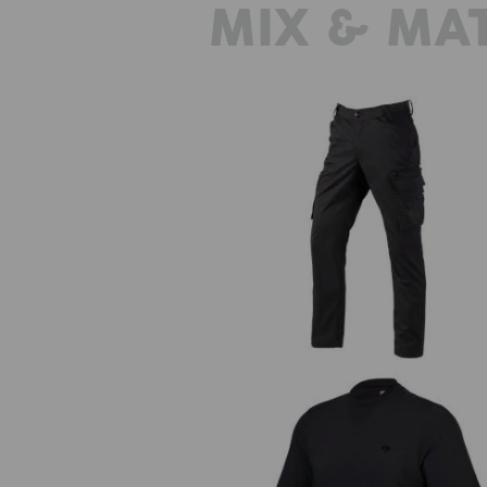
MIX & MA
Cargohose e.s.trail