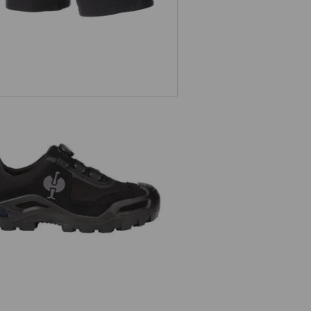
Sicherheitshalbschuhe e.s. Kastra
II low