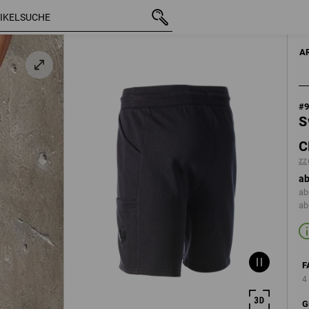
mit MwSt.
CHF 42.89
44
zzgl. Versandkosten
A
#
S
C
zz
ab
ab
ab
F
4
G