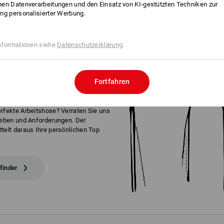
en Datenverarbeitungen und den Einsatz von KI-gestützten Techniken zur
ng personalisierter Werbung.
nformationen siehe
Datenschutzerklärung
.
HRITTEN
ZUR
KTEN
HOSE
Fortfahren
erfekte Arbeitshose? Verraten Sie uns
lieben und Anforderungen. Der
telt daraus Ihre persönlichen Top
finder