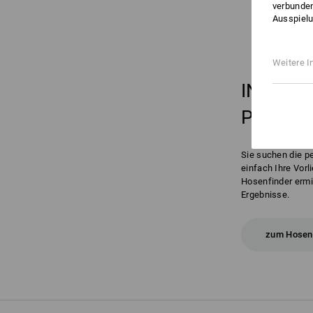
verbunden
Ausspielu
Weitere I
IN
3 SC
PERFE
Sie suchen die p
einfach Ihre Vor
Hosenfinder ermit
Ergebnisse.
zum Hosen