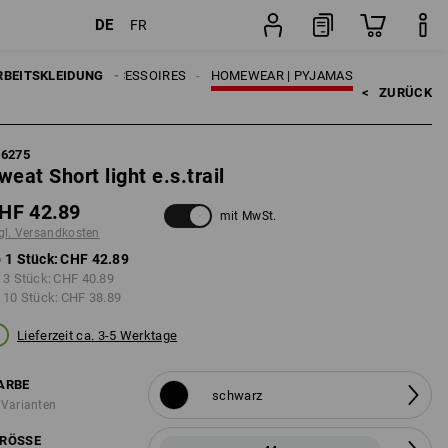
DE
FR
Stück
RBEITSKLEIDUNG
HERREN
ACCESSOIRES
HOMEWEAR | PYJAMAS
<   
ZURÜCK
96275
weat Short light e.s.trail
HF 42.89
mit MwSt.
gl. Versandkosten
 1 Stück:
CHF 42.89
 3 Stück:
CHF 40.89
 10 Stück:
CHF 38.89
Lieferzeit ca. 3-5 Werktage
ARBE
schwarz
 Varianten
RÖSSE