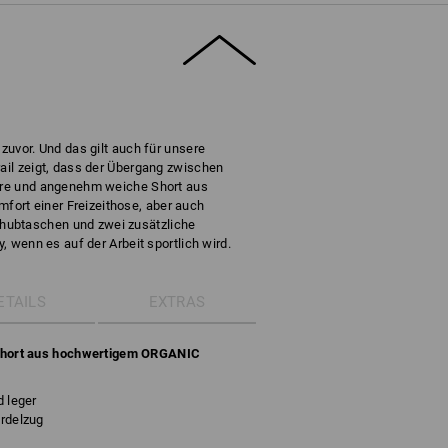
 zuvor. Und das gilt auch für unsere
rail zeigt, dass der Übergang zwischen
kere und angenehm weiche Short aus
ort einer Freizeithose, aber auch
hubtaschen und zwei zusätzliche
y, wenn es auf der Arbeit sportlich wird.
ETAILS
EXTRAS
hort aus hochwertigem ORGANIC
d leger
ordelzug