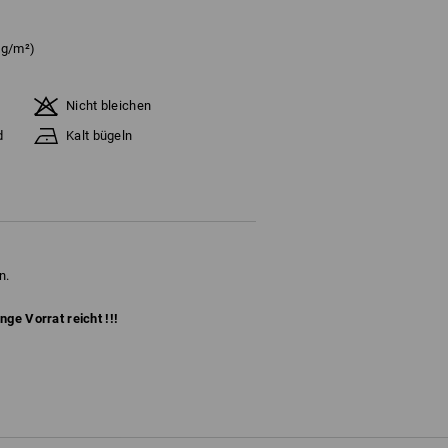
 g/m²)
Nicht bleichen
d
Kalt bügeln
n.
ange Vorrat reicht !!!