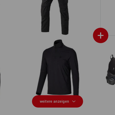
Bundhose e.s.trail
+
Funktions Troyer-Longsleeve UV
S3 
e.s.trail
weitere anzeigen