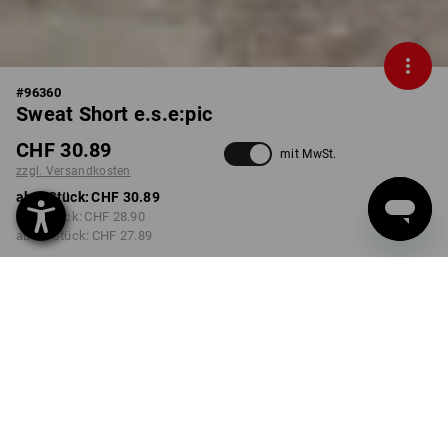
#
96360
Sweat Short e.s.e:pic
CHF 30.89
mit MwSt.
zzgl. Versandkosten
ab 1 Stück:
CHF 30.89
ab 3 Stück:
CHF 28.90
ab 10 Stück:
CHF 27.89
Lieferzeit ca. 3-5 Werktage
FARBE
GRÖSSE
S
wählen
wählen
schwarz