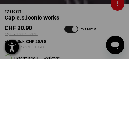
#
7810871
Cap e.s.iconic works
CHF 20.90
mit MwSt.
zzgl. Versandkosten
ab 1 Stück:
CHF 20.90
ab 10 Stück:
CHF 18.90
Lieferzeit ca. 3-5 Werktage
FARBE
wählen
carbongrau
Mengenrabatt
ab 1 Stück
ab 10 Stück
Ersparnis:
Ersparnis:
0
%/
Stück
10
%/
Stück