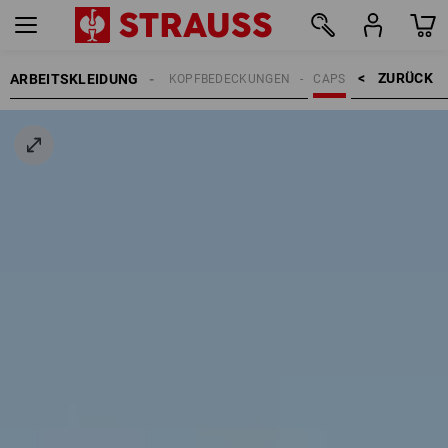
ZURÜCK    >
ARBEITSKLEIDUNG
HERREN
ACCESSOIRES
KOPFBEDECKUNGEN
CAPS