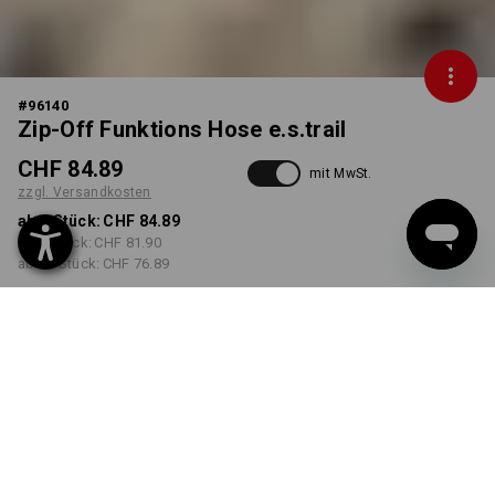
#
96140
Zip-Off Funktions Hose e.s.trail
CHF 84.89
mit MwSt.
zzgl. Versandkosten
ab 1 Stück:
CHF 84.89
ab 3 Stück:
CHF 81.90
ab 10 Stück:
CHF 76.89
Lieferbar ab ca. KW 42
FARBE
GRÖSSE
46
wählen
wählen
schwarz