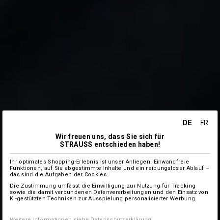
DE
FR
Wir freuen uns, dass Sie sich für
STRAUSS entschieden haben!
Ihr optimales Shopping-Erlebnis ist unser Anliegen! Einwandfreie
Funktionen, auf Sie abgestimmte Inhalte und ein reibungsloser Ablauf –
das sind die Aufgaben der Cookies.
Die Zustimmung umfasst die Einwilligung zur Nutzung für Tracking
sowie die damit verbundenen Datenverarbeitungen und den Einsatz von
KI-gestützten Techniken zur Ausspielung personalisierter Werbung.
Weitere Informationen siehe
Datenschutzerklärung
.