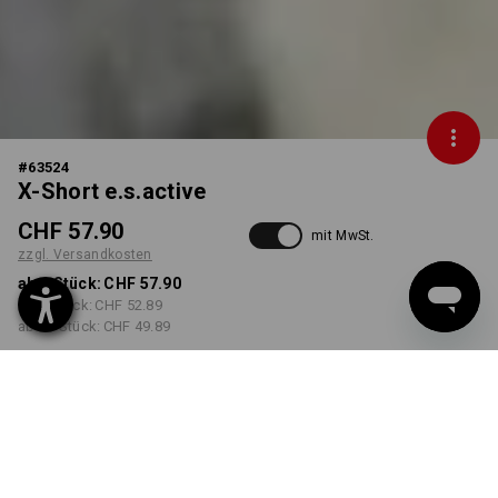
#
63524
X-Short e.s.active
CHF 57.90
mit MwSt.
zzgl. Versandkosten
ab 1 Stück:
CHF 57.90
ab 5 Stück:
CHF 52.89
ab 20 Stück:
CHF 49.89
Lieferzeit ca. 11-13
Werktage
FARBE
GRÖSSE
46
wählen
wählen