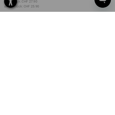
ab 5 Stück:
CHF 27.90
ab 20 Stück:
CHF 25.90
Lieferzeit ca. 3-5 Werktage
FARBE
GRÖSSE
46
wählen
wählen
khaki / schwarz
Mengenrabatt
ab 1 Stück
ab 5 Stück
ab 20 Stück
Ersparnis:
Ersparnis:
Ersparnis:
0
%/
Stück
3
%/
Stück
10
%/
Stück
Stück