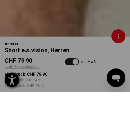
#
60833
Short e.s.vision, Herren
CHF 79.90
mit MwSt.
zzgl. Versandkosten
ab 1 Stück:
CHF 79.90
ab 5 Stück:
CHF 74.90
ab 20 Stück:
CHF 71.90
Lieferzeit ca. 3-5 Werktage
FARBE
GRÖSSE
44
wählen
wählen