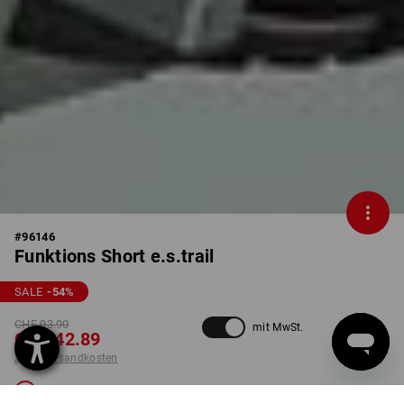
#
96146
Funktions Short e.s.trail
SALE
-54
%
CHF 93.90
mit MwSt.
CHF 42.89
zzgl. Versandkosten
Nicht lieferbar