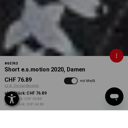
#
65743
Short e.s.motion 2020, Damen
CHF 76.89
mit MwSt.
zzgl. Versandkosten
ab 1 Stück:
CHF 76.89
ab 5 Stück:
CHF 69.89
ab 20 Stück:
CHF 64.89
Lieferzeit ca. 3-5 Werktage