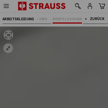
ZURÜCK    >
ARBEITSKLEIDUNG
DAMEN
HOSEN
SHORTS | 3/4 HOSEN