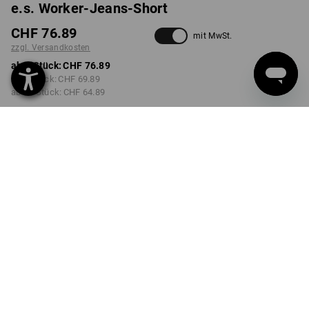
e.s. Worker-Jeans-Short
CHF 76.89
mit MwSt.
zzgl. Versandkosten
ab 1 Stück:
CHF 76.89
ab 3 Stück:
CHF 69.89
ab 10 Stück:
CHF 64.89
Lieferzeit ca. 3-5 Werktage
FARBE
GRÖSSE
44
wählen
wählen
darkwashed
Mengenrabatt
ab 1 Stück
ab 3 Stück
ab 10 Stück
Ersparnis:
Ersparnis:
Ersparnis:
0
%/
Stück
9
%/
Stück
16
%/
Stück