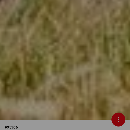
#
95906