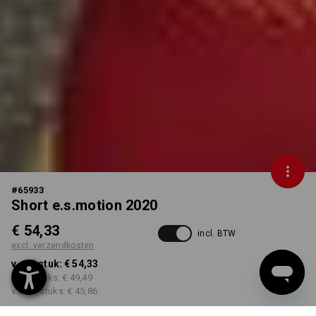
#
65933
Short e.s.motion 2020
€ 54,33
incl. BTW
excl. verzendkosten
v.a. 1 stuk:
€ 54,33
v.a. 5 stuks:
€ 49,49
v.a. 20 stuks:
€ 45,86