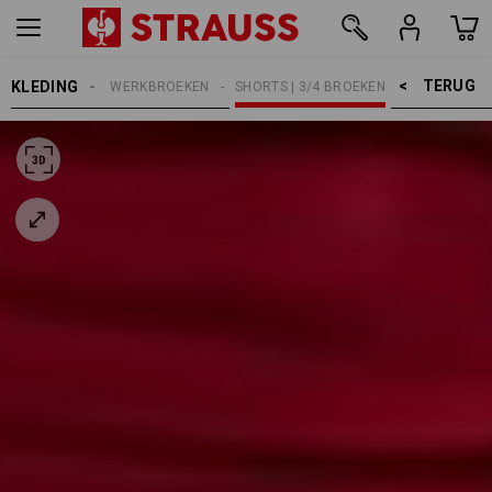
TERUG    >
KLEDING
HEREN
WERKBROEKEN
SHORTS | 3/4 BROEKEN