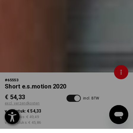
#
65553
Short e.s.motion 2020
€ 54,33
incl. BTW
excl. verzendkosten
v.a. 1 stuk:
€ 54,33
v.a. 5 stuks:
€ 49,49
v.a. 20 stuks:
€ 45,86