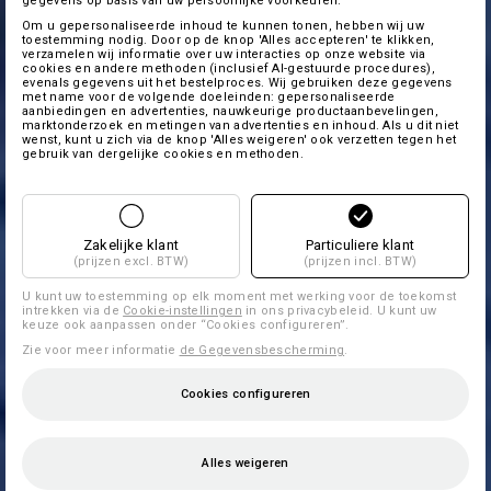
gegevens op basis van uw persoonlijke voorkeuren.
Om u gepersonaliseerde inhoud te kunnen tonen, hebben wij uw
toestemming nodig. Door op de knop 'Alles accepteren' te klikken,
verzamelen wij informatie over uw interacties op onze website via
cookies en andere methoden (inclusief AI-gestuurde procedures),
evenals gegevens uit het bestelproces. Wij gebruiken deze gegevens
met name voor de volgende doeleinden: gepersonaliseerde
aanbiedingen en advertenties, nauwkeurige productaanbevelingen,
marktonderzoek en metingen van advertenties en inhoud. Als u dit niet
wenst, kunt u zich via de knop 'Alles weigeren' ook verzetten tegen het
gebruik van dergelijke cookies en methoden.
Zakelijke klant
Particuliere klant
(prijzen excl. BTW)
(prijzen incl. BTW)
U kunt uw toestemming op elk moment met werking voor de toekomst
intrekken via de
Cookie-instellingen
in ons privacybeleid. U kunt uw
keuze ook aanpassen onder “Cookies configureren”.
Zie voor meer informatie
de Gegevensbescherming
.
Cookies configureren
Alles weigeren