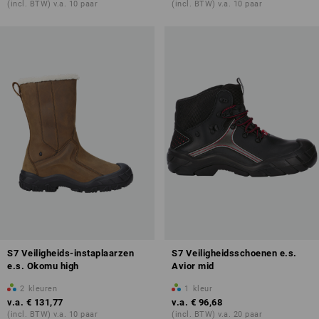
(incl. BTW) v.a. 10 paar
(incl. BTW) v.a. 10 paar
ontdek meer over
veiligheidslaarzen
S7 Veiligheids-instaplaarzen
S7 Veiligheidsschoenen e.s.
e.s. Okomu high
Avior mid
2
kleuren
1
kleur
v.a.
€ 131,77
v.a.
€ 96,68
(incl. BTW) v.a. 10 paar
(incl. BTW) v.a. 20 paar