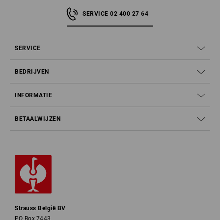
SERVICE 02 400 27 64
SERVICE
BEDRIJVEN
Welke veiligheidslaars is de juiste?
INFORMATIE
SB, S1, S1P, S2, S3, S4, S5, S6, S7 - Welke
BETAALWIJZEN
beschermingsklasse is nodig?
Waarom een hoge schacht een voordeel is
12cm foot width:
The perfect fit and the use of innovative materials are the
features of these models. The latest sole development is extremely
comfortable thanks to the very wide and spacious last shape.
Strauss België BV
10cm
foot width: possible malformation for wider feet
PO Box 7443