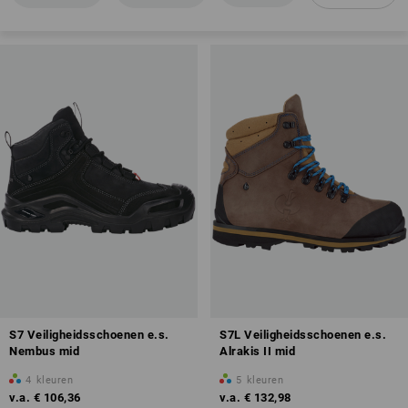
EN ISO 20345
Antislip
Gesloten hiel
Energie-absorberende vermogen in de hiel (E)
Veiligheidsneus
Brandstofbestendigheid van de zolen (FO)
Antistatische eigenschappen (A)
Overzicht van de beschermingklassen
S7 Veiligheidsschoenen e.s.
S7L Veiligheidsschoenen e.s.
Nembus mid
Alrakis II mid
4
kleuren
5
kleuren
v.a.
€ 106,36
v.a.
€ 132,98