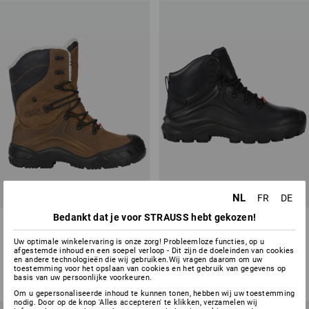
NL
FR
DE
Bedankt dat je voor STRAUSS hebt gekozen!
S7 Veiligheidslaarzen e.s.
S7 Veiligheidsschoenen e.s.
Okomu high
Cebus mid
Uw optimale winkelervaring is onze zorg! Probleemloze functies, op u
afgestemde inhoud en een soepel verloop - Dit zijn de doeleinden van cookies
2
kleuren
1
kleur
en andere technologieën die wij gebruiken.Wij vragen daarom om uw
v.a.
€ 131,77
v.a.
€ 132,98
toestemming voor het opslaan van cookies en het gebruik van gegevens op
basis van uw persoonlijke voorkeuren.
(incl. BTW) v.a. 20 paar
(incl. BTW) v.a. 10 paar
Om u gepersonaliseerde inhoud te kunnen tonen, hebben wij uw toestemming
nodig. Door op de knop 'Alles accepteren' te klikken, verzamelen wij