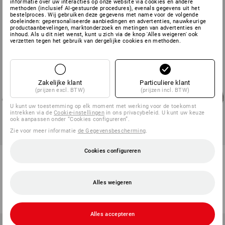
informatie over uw interacties op onze website via cookies en andere
methoden (inclusief AI-gestuurde procedures), evenals gegevens uit het
bestelproces. Wij gebruiken deze gegevens met name voor de volgende
doeleinden: gepersonaliseerde aanbiedingen en advertenties, nauwkeurige
productaanbevelingen, marktonderzoek en metingen van advertenties en
inhoud. Als u dit niet wenst, kunt u zich via de knop 'Alles weigeren' ook
verzetten tegen het gebruik van dergelijke cookies en methoden.
Zakelijke klant
Particuliere klant
(prijzen excl. BTW)
(prijzen incl. BTW)
U kunt uw toestemming op elk moment met werking voor de toekomst
intrekken via de
Cookie-instellingen
in ons privacybeleid. U kunt uw keuze
ook aanpassen onder “Cookies configureren”.
Zie voor meer informatie
de Gegevensbescherming
.
Cookies configureren
S7S Veiligheidsschoenen e.s.
S7 Veiligheidsschoenen e.s.
Siom-x12 mid
Innsbruck mid
2
kleuren
1
kleur
Alles weigeren
v.a.
€ 108,78
v.a.
€ 108,78
(incl. BTW) v.a. 10 paar
(incl. BTW) v.a. 10 paar
Alles accepteren