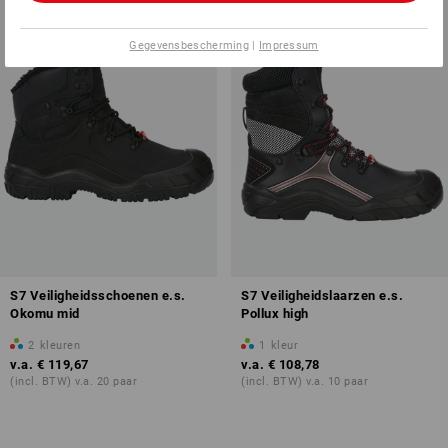
Gegevensbescherming
|
Impressum
S7 Veiligheidsschoenen e.s.
S7 Veiligheidslaarzen e.s.
Okomu mid
Pollux high
2
kleuren
1
kleur
v.a.
€ 119,67
v.a.
€ 108,78
(incl. BTW) v.a. 20 paar
(incl. BTW) v.a. 10 paar