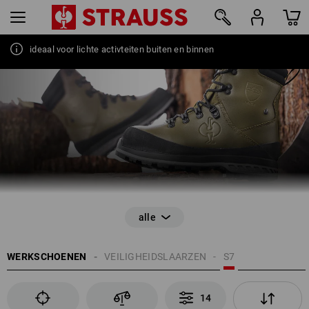
VEILIGHEIDSLAARZEN
waterdichtheid
ideaal voor lichte activteiten buiten en binnen
14
WERKSCHOENEN
VEILIGHEIDSLAARZEN
S7
14