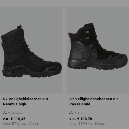
S7 Veiligheidslaarzen e.s.
S7 Veiligheidsschoenen e.s.
Nembus high
Passau mid
2
kleuren
1
kleur
v.a.
€ 118,46
v.a.
€ 108,78
(incl. BTW) v.a. 10 paar
(incl. BTW) v.a. 10 paar