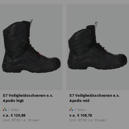
S7 Veiligheidsschoenen e.s.
S7 Veiligheidsschoenen e.s.
Apodis high
Apodis mid
1
kleur
1
kleur
v.a.
€ 120,88
v.a.
€ 108,78
(incl. BTW) v.a. 20 paar
(incl. BTW) v.a. 20 paar