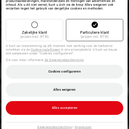
productaanbevelingen, marktonderzoek en metingen van advertenties en
inhoud. Als u dit niet wenst, kunt u zich via de knop 'Alles weigeren' ook
verzetten tegen het gebruik van dergelijke cookies en methoden.
Zakelijke klant
Particuliere klant
(prijzen excl. BTW)
(prijzen incl. BTW)
U kunt uw toestemming op elk moment met werking voor de toekomst
intrekken via de
Cookie-instellingen
in ons privacybeleid. U kunt uw keuze
ook aanpassen onder “Cookies configureren”.
Zie voor meer informatie
de Gegevensbescherming
.
Cookies configureren
Alles weigeren
Alles accepteren
Gegevensbescherming
|
Impressum