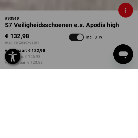
#
93549
S7 Veiligheidsschoenen e.s. Apodis high
€ 132,98
incl. BTW
excl. verzendkosten
v.a. 1 paar:
€ 132,98
v.a. 5 paar:
€ 126,93
v.a. 20 paar:
€ 120,88
Levertijd ca. 3-5 werkdagen
KLEUR
MAAT
38
kiezen
zwart
Kwantumkorting