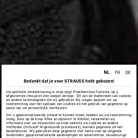
NL
FR
DE
Bedankt dat je voor STRAUSS hebt gekozen!
Uw optimale winkelervaring is onze zorg! Probleemloze functies, op u
afgestemde inhoud en een soepel verloop - Dit zijn de doeleinden van cookies
en andere technologieën die wij gebruiken.Wij vragen daarom om uw
toestemming voor het opslaan van cookies en het gebruik van gegevens op
basis van uw persoonlijke voorkeuren.
Om u gepersonaliseerde inhoud te kunnen tonen, hebben wij uw toestemming
nodig. Door op de knop 'Alles accepteren' te klikken, verzamelen wij
informatie over uw interacties op onze website via cookies en andere
methoden (inclusief AI-gestuurde procedures), evenals gegevens uit het
bestelproces. Wij gebruiken deze gegevens met name voor de volgende
doeleinden: gepersonaliseerde aanbiedingen en advertenties, nauwkeurige