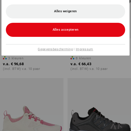
Alles weigeren
Alles accepteren
O6 Werkschoenen e.s. Termoli
Allroundschoenen e.s. Bani low
mid
Gegevensbescherming
|
Impressum
3
kleuren
8
kleuren
v.a.
€ 96,68
v.a.
€ 66,43
(incl. BTW) v.a. 10 paar
(incl. BTW) v.a. 10 paar