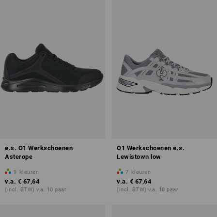
Overzicht van de beschermingklassen
e.s. O1 Werkschoenen
O1 Werkschoenen e.s.
Asterope
Lewistown low
9
kleuren
7
kleuren
v.a.
€ 67,64
v.a.
€ 67,64
(incl. BTW) v.a. 10 paar
(incl. BTW) v.a. 10 paar