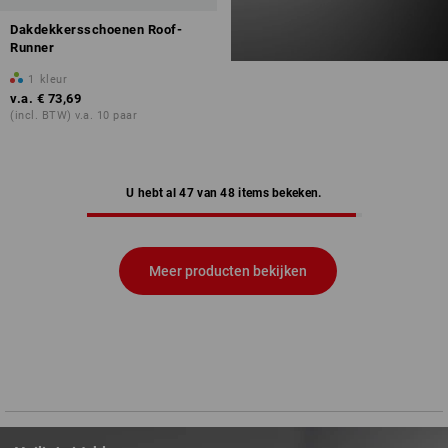
Dakdekkersschoenen Roof-
Runner
1
kleur
v.a.
€ 73,69
(incl. BTW) v.a. 10 paar
U hebt al 47 van 48 items bekeken.
Meer producten bekijken