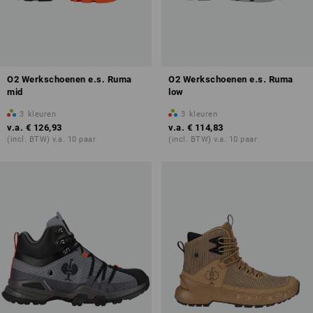
O2 Werkschoenen e.s. Ruma
O2 Werkschoenen e.s. Ruma
mid
low
3
kleuren
3
kleuren
v.a.
€ 126,93
v.a.
€ 114,83
(incl. BTW) v.a. 10 paar
(incl. BTW) v.a. 10 paar