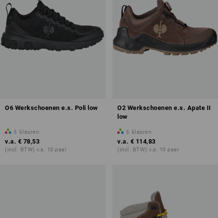
O6 Werkschoenen e.s. Poli low
O2 Werkschoenen e.s. Apate II
low
5
kleuren
5
kleuren
v.a.
€ 78,53
v.a.
€ 114,83
(incl. BTW) v.a. 10 paar
(incl. BTW) v.a. 10 paar