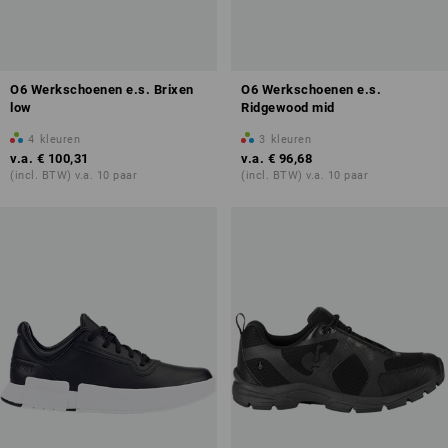
O6 Werkschoenen e.s. Brixen
O6 Werkschoenen e.s.
low
Ridgewood mid
4
kleuren
3
kleuren
v.a.
€ 100,31
v.a.
€ 96,68
(incl. BTW) v.a. 10 paar
(incl. BTW) v.a. 10 paar