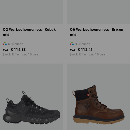
O2 Werkschoenen e.s. Kobuk
O6 Werkschoenen e.s. Brixen
mid
mid
5
kleuren
4
kleuren
v.a.
€ 114,83
v.a.
€ 112,41
(incl. BTW) v.a. 10 paar
(incl. BTW) v.a. 10 paar