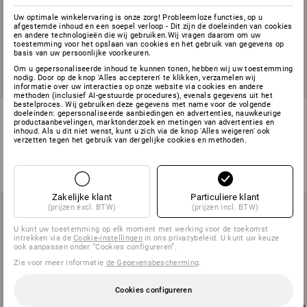
Uw optimale winkelervaring is onze zorg! Probleemloze functies, op u
afgestemde inhoud en een soepel verloop - Dit zijn de doeleinden van cookies
en andere technologieën die wij gebruiken.Wij vragen daarom om uw
toestemming voor het opslaan van cookies en het gebruik van gegevens op
basis van uw persoonlijke voorkeuren.
Om u gepersonaliseerde inhoud te kunnen tonen, hebben wij uw toestemming
nodig. Door op de knop 'Alles accepteren' te klikken, verzamelen wij
informatie over uw interacties op onze website via cookies en andere
methoden (inclusief AI-gestuurde procedures), evenals gegevens uit het
bestelproces. Wij gebruiken deze gegevens met name voor de volgende
O1 Werkschoenen e.s. Amarillo
ABEBA O2 Heren veterschoen
doeleinden: gepersonaliseerde aanbiedingen en advertenties, nauwkeurige
productaanbevelingen, marktonderzoek en metingen van advertenties en
mid
Kai
inhoud. Als u dit niet wenst, kunt u zich via de knop 'Alles weigeren' ook
verzetten tegen het gebruik van dergelijke cookies en methoden.
2
kleuren
2
kleuren
v.a.
€ 105,15
v.a.
€ 53,12
(incl. BTW) v.a. 10 paar
(incl. BTW) v.a. 20 paar
Zakelijke klant
Particuliere klant
(prijzen excl. BTW)
(prijzen incl. BTW)
U kunt uw toestemming op elk moment met werking voor de toekomst
intrekken via de
Cookie-instellingen
in ons privacybeleid. U kunt uw keuze
ook aanpassen onder “Cookies configureren”.
Zie voor meer informatie
de Gegevensbescherming
.
Cookies configureren