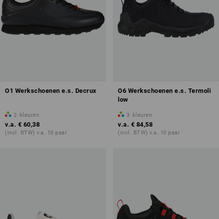
O1 Werkschoenen e.s. Decrux
O6 Werkschoenen e.s. Termoli
low
2
kleuren
3
kleuren
v.a.
€ 60,38
v.a.
€ 84,58
(incl. BTW) v.a. 10 paar
(incl. BTW) v.a. 10 paar