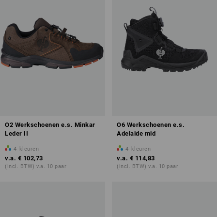
O2 Werkschoenen e.s. Minkar
O6 Werkschoenen e.s.
Leder II
Adelaide mid
4
kleuren
4
kleuren
v.a.
€ 102,73
v.a.
€ 114,83
(incl. BTW) v.a. 10 paar
(incl. BTW) v.a. 10 paar