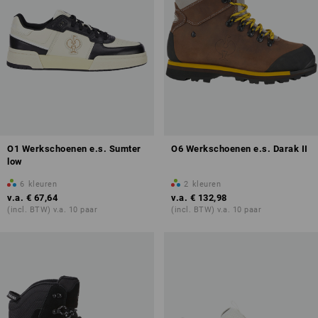
O1 Werkschoenen e.s. Sumter
O6 Werkschoenen e.s. Darak II
low
6
kleuren
2
kleuren
v.a.
€ 67,64
v.a.
€ 132,98
(incl. BTW) v.a. 10 paar
(incl. BTW) v.a. 10 paar