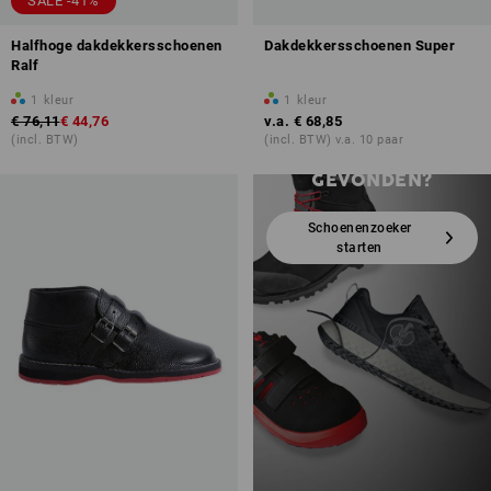
SALE -41%
Halfhoge dakdekkersschoenen
Dakdekkersschoenen Super
Ralf
1
kleur
1
kleur
€ 76,11
€ 44,76
v.a.
€ 68,85
NOG STEEDS DE
(incl. BTW)
(incl. BTW) v.a. 10 paar
JUISTE SCHOEN NIET
GEVONDEN?
Schoenenzoeker
starten