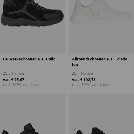
O6 Werkschoenen e.s. Culio
Allroundschoenen e.s. Toledo
low
4
kleuren
6
kleuren
v.a.
€ 95,47
v.a.
€ 102,73
(incl. BTW) v.a. 10 paar
(incl. BTW) v.a. 10 paar