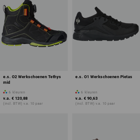
e.s. O2 Werkschoenen Tethys
e.s. O1 Werkschoenen Pietas
mid
6
kleuren
6
kleuren
v.a.
€ 120,88
v.a.
€ 90,63
(incl. BTW) v.a. 10 paar
(incl. BTW) v.a. 10 paar