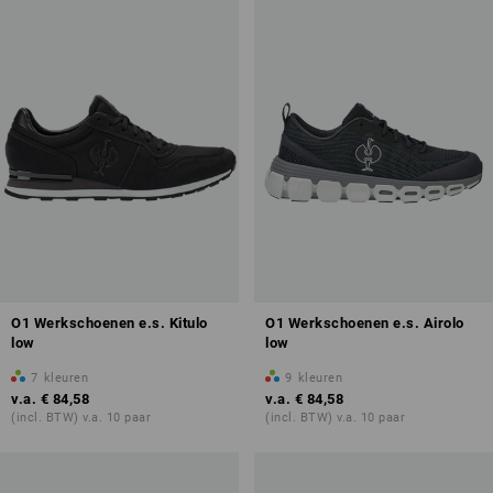
ontdek meer over beroepsschoenen
O1 Werkschoenen e.s. Kitulo
O1 Werkschoenen e.s. Airolo
low
low
7
kleuren
9
kleuren
v.a.
€ 84,58
v.a.
€ 84,58
(incl. BTW) v.a. 10 paar
(incl. BTW) v.a. 10 paar