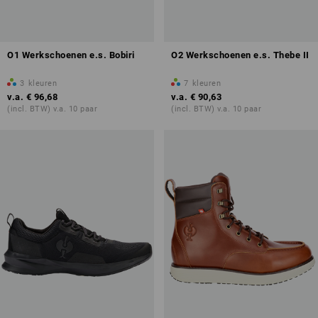
O1 Werkschoenen e.s. Bobiri
O2 Werkschoenen e.s. Thebe II
3
kleuren
7
kleuren
v.a.
€ 96,68
v.a.
€ 90,63
(incl. BTW) v.a. 10 paar
(incl. BTW) v.a. 10 paar