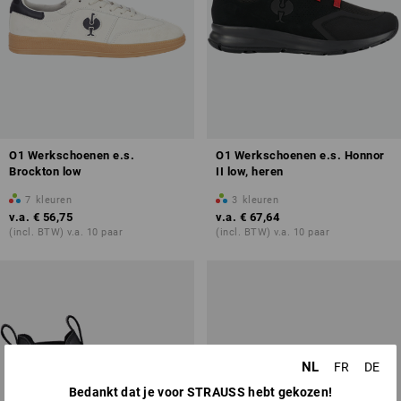
O1 Werkschoenen e.s.
O1 Werkschoenen e.s. Honnor
Brockton low
II low, heren
7
kleuren
3
kleuren
v.a.
€ 56,75
v.a.
€ 67,64
(incl. BTW) v.a. 10 paar
(incl. BTW) v.a. 10 paar
NL
FR
DE
Bedankt dat je voor STRAUSS hebt gekozen!