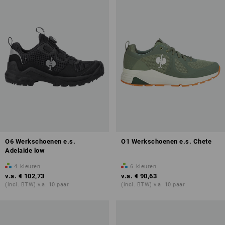
O6 Werkschoenen e.s.
O1 Werkschoenen e.s. Chete
Adelaide low
4
kleuren
6
kleuren
v.a.
€ 102,73
v.a.
€ 90,63
(incl. BTW) v.a. 10 paar
(incl. BTW) v.a. 10 paar