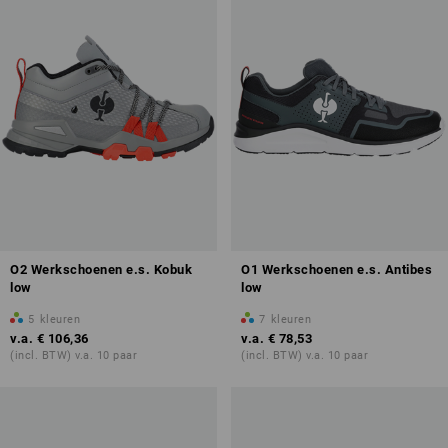
O2 Werkschoenen e.s. Kobuk
O1 Werkschoenen e.s. Antibes
low
low
5
kleuren
7
kleuren
v.a.
€ 106,36
v.a.
€ 78,53
(incl. BTW) v.a. 10 paar
(incl. BTW) v.a. 10 paar