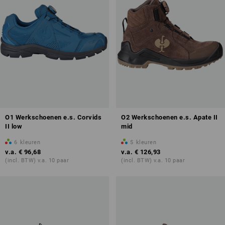
O1 Werkschoenen e.s. Corvids
O2 Werkschoenen e.s. Apate II
II low
mid
6
kleuren
5
kleuren
v.a.
€ 96,68
v.a.
€ 126,93
(incl. BTW) v.a. 10 paar
(incl. BTW) v.a. 10 paar