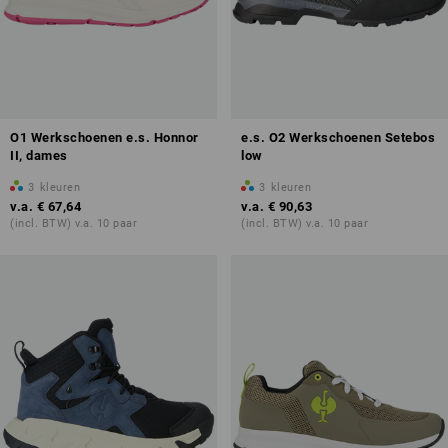
O1 Werkschoenen e.s. Honnor
e.s. O2 Werkschoenen Setebos
II, dames
low
3
kleuren
3
kleuren
v.a.
€ 67,64
v.a.
€ 90,63
(incl. BTW) v.a. 10 paar
(incl. BTW) v.a. 10 paar