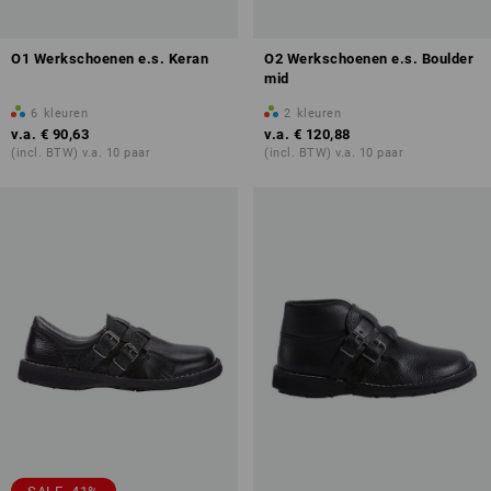
O1 Werkschoenen e.s. Keran
O2 Werkschoenen e.s. Boulder
mid
6
kleuren
2
kleuren
v.a.
€ 90,63
v.a.
€ 120,88
(incl. BTW) v.a. 10 paar
(incl. BTW) v.a. 10 paar