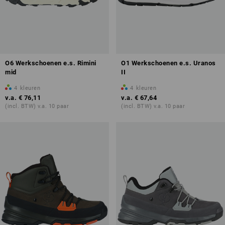
O6 Werkschoenen e.s. Rimini
O1 Werkschoenen e.s. Uranos
mid
II
4
kleuren
4
kleuren
v.a.
€ 76,11
v.a.
€ 67,64
(incl. BTW) v.a. 10 paar
(incl. BTW) v.a. 10 paar