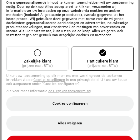
Om u gepersonaliseerde inhoud te kunnen tonen, hebben wij uw toestemming
nodig. Door op de knop 'Alles accepteren' te klikken, verzamelen wij
informatie over uw interacties op onze website via cookies en andere
methoden (inclusief AI-gestuurde procedures), evenals gegevens uit het
bestelproces. Wij gebruiken deze gegevens met name voor de volgende
doeleinden: gepersonaliseerde aanbiedingen en advertenties, nauwkeurige
productaanbevelingen, marktonderzoek en metingen van advertenties en
inhoud. Als u dit niet wenst, kunt u zich via de knop 'Alles weigeren' ook
verzetten tegen het gebruik van dergelijke cookies en methoden.
Zakelijke klant
Particuliere klant
(prijzen excl. BTW)
(prijzen incl. BTW)
U kunt uw toestemming op elk moment met werking voor de toekomst
intrekken via de
Cookie-instellingen
in ons privacybeleid. U kunt uw keuze
ook aanpassen onder “Cookies configureren”.
Zie voor meer informatie
de Gegevensbescherming
.
Cookies configureren
Alles weigeren