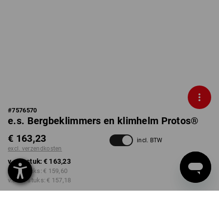
#
7576570
e.s. Bergbeklimmers en klimhelm Protos®
€ 163,23
incl. BTW
excl. verzendkosten
v.a. 1 stuk:
€ 163,23
v.a. 3 stuks:
€ 159,60
v.a. 10 stuks:
€ 157,18
Levertijd ca. 3-5 werkdagen