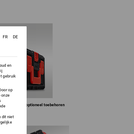
FR
DE
houd en
ij
t gebruik
Door op
p onze
s
npassing van optioneel toebehoren
nde
dit niet
gelijke