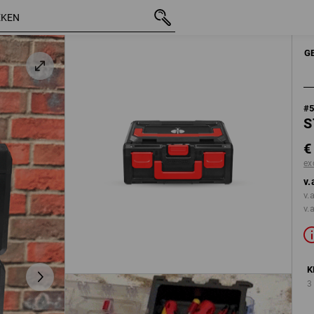
incl. BTW
€ 16,82
zwart
excl. verzendkosten
HANDGEREEDSCHAPPEN
STRAUSS
G
#
S
€
ex
v.
v.
v.
K
3