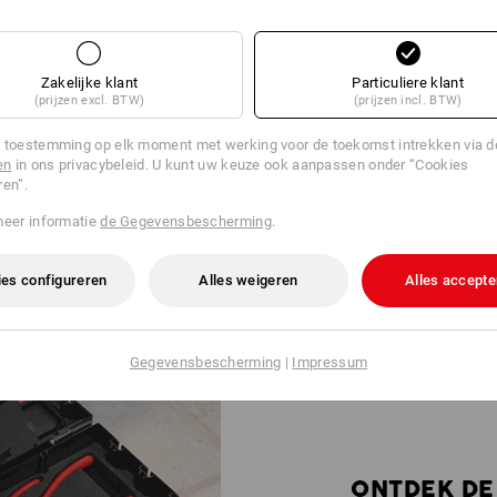
Zakelijke klant
Particuliere klant
(prijzen excl. BTW)
(prijzen incl. BTW)
 toestemming op elk moment met werking voor de toekomst intrekken via 
en
in ons privacybeleid. U kunt uw keuze ook aanpassen onder “Cookies
ren”.
meer informatie
de Gegevensbescherming
.
Inhoud in één oogopslag herkenbaar
dankzij transparant ABS
es configureren
Alles weigeren
Alles accepte
Gegevensbescherming
|
Impressum
ONTDEK DE 