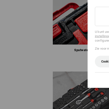
U kunt uw
instelling
configure
Zie voor 
Spatwaterdicht
Cooki