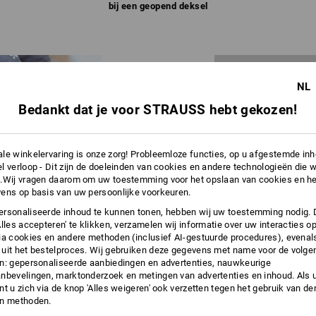
bij een geopend deksel
NL
Bedankt dat je voor STRAUSS hebt gekozen!
le winkelervaring is onze zorg! Probleemloze functies, op u afgestemde in
l verloop - Dit zijn de doeleinden van cookies en andere technologieën die w
.Wij vragen daarom om uw toestemming voor het opslaan van cookies en he
ens op basis van uw persoonlijke voorkeuren.
rsonaliseerde inhoud te kunnen tonen, hebben wij uw toestemming nodig. 
Alles accepteren' te klikken, verzamelen wij informatie over uw interacties o
ia cookies en andere methoden (inclusief AI-gestuurde procedures), evenal
ox mini
en STRAUSSbox small
T-gleuven voor eenvoudige aa
uit het bestelproces. Wij gebruiken deze gegevens met name voor de volge
n: gepersonaliseerde aanbiedingen en advertenties, nauwkeurige
nbevelingen, marktonderzoek en metingen van advertenties en inhoud. Als u 
t u zich via de knop 'Alles weigeren' ook verzetten tegen het gebruik van der
en methoden.