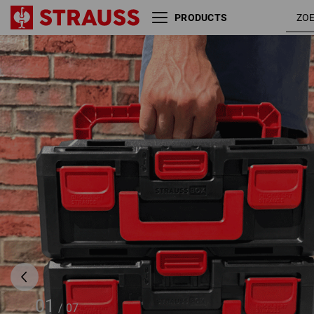
PRODUCTS
STRAUSSbox 125 small incl.
verdelers
01
/
07