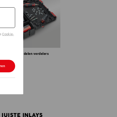
de
Cookie-
Variabel in te delen verdelers
ren
JUISTE INLAYS