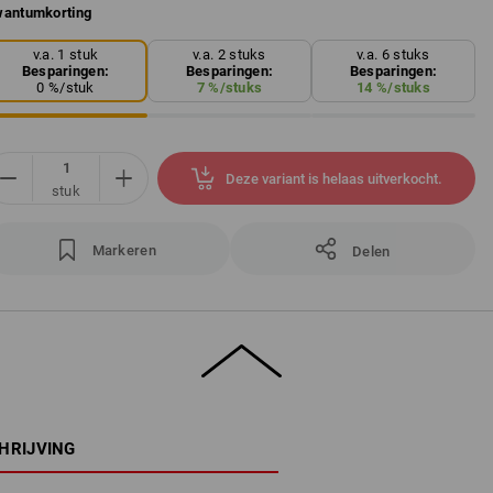
antumkorting
v.a. 1 stuk
v.a. 2 stuks
v.a. 6 stuks
Besparingen:
Besparingen:
Besparingen:
0
%/
stuk
7
%/
stuks
14
%/
stuks
Deze variant is helaas uitverkocht.
stuk
Markeren
Delen
HRIJVING