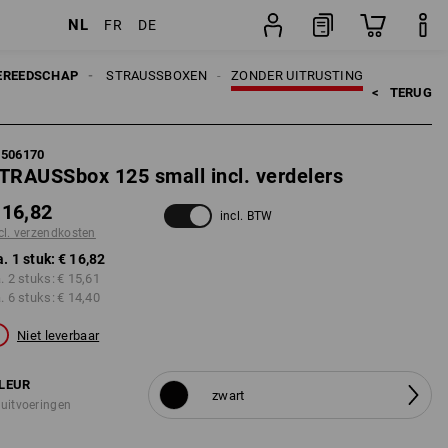
NL
FR
DE
stuk
BOX SYSTEEM
EREEDSCHAP
STRAUSSBOXEN
ZONDER UITRUSTING
<   
TERUG
5506170
TRAUSSbox 125 small incl. verdelers
 16,82
incl. BTW
cl. verzendkosten
a. 1 stuk:
€ 16,82
a. 2 stuks:
€ 15,61
a. 6 stuks:
€ 14,40
Niet leverbaar
LEUR
zwart
 uitvoeringen