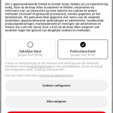
Om u gepersonaliseerde inhoud te kunnen tonen, hebben wij uw toestemming
nodig. Door op de knop 'Alles accepteren' te klikken, verzamelen wij
informatie over uw interacties op onze website via cookies en andere
methoden (inclusief AI-gestuurde procedures), evenals gegevens uit het
bestelproces. Wij gebruiken deze gegevens met name voor de volgende
doeleinden: gepersonaliseerde aanbiedingen en advertenties, nauwkeurige
productaanbevelingen, marktonderzoek en metingen van advertenties en
inhoud. Als u dit niet wenst, kunt u zich via de knop 'Alles weigeren' ook
verzetten tegen het gebruik van dergelijke cookies en methoden.
Zakelijke klant
Particuliere klant
(prijzen excl. BTW)
(prijzen incl. BTW)
NIEUW
U kunt uw toestemming op elk moment met werking voor de toekomst
intrekken via de
Cookie-instellingen
in ons privacybeleid. U kunt uw keuze
ook aanpassen onder “Cookies configureren”.
e.s. Adventskalender editie 8
STRAUSSbox Hybrid
Zie voor meer informatie
de Gegevensbescherming
adapterplaat
.
1
variant
1
kleur
Cookies configureren
v.a.
€ 48,28
v.a.
€ 18,03
(incl. BTW) v.a. 6 stuks
(incl. BTW) v.a. 6 stuks
Alles weigeren