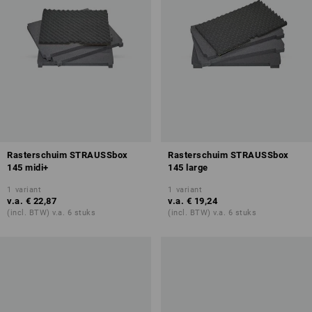
Rasterschuim STRAUSSbox
Rasterschuim STRAUSSbox
145 midi+
145 large
1
variant
1
variant
v.a.
€ 22,87
v.a.
€ 19,24
(incl. BTW) v.a. 6 stuks
(incl. BTW) v.a. 6 stuks