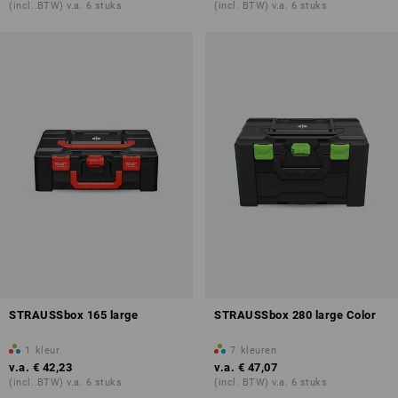
(incl. BTW) v.a. 6 stuks
(incl. BTW) v.a. 6 stuks
STRAUSSbox 165 large
STRAUSSbox 280 large Color
1
kleur
7
kleuren
v.a.
€ 42,23
v.a.
€ 47,07
(incl. BTW) v.a. 6 stuks
(incl. BTW) v.a. 6 stuks