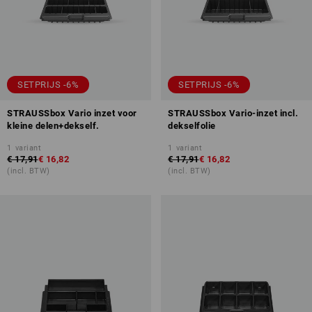
SETPRIJS -6%
SETPRIJS -6%
STRAUSSbox Vario inzet voor
STRAUSSbox Vario-inzet incl.
kleine delen+dekself.
dekselfolie
1
variant
1
variant
€ 17,91
€ 16,82
€ 17,91
€ 16,82
(incl. BTW)
(incl. BTW)