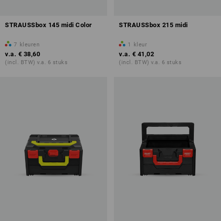
STRAUSSbox 145 midi Color
STRAUSSbox 215 midi
7
kleuren
1
kleur
v.a.
€ 38,60
v.a.
€ 41,02
(incl. BTW) v.a. 6 stuks
(incl. BTW) v.a. 6 stuks