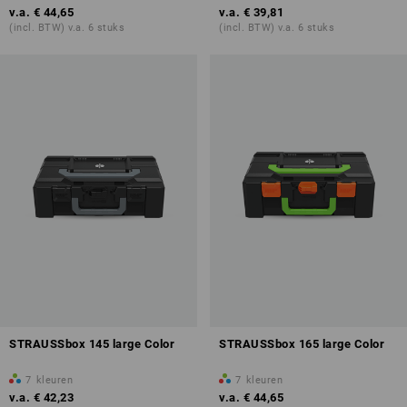
v.a.
€ 44,65
v.a.
€ 39,81
(incl. BTW) v.a. 6 stuks
(incl. BTW) v.a. 6 stuks
STRAUSSbox 145 large Color
STRAUSSbox 165 large Color
7
kleuren
7
kleuren
v.a.
€ 42,23
v.a.
€ 44,65