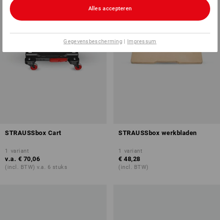
Alles accepteren
Gegevensbescherming
|
Impressum
STRAUSSbox Cart
STRAUSSbox werkbladen
1
variant
1
variant
v.a.
€ 70,06
€ 48,28
(incl. BTW) v.a. 6 stuks
(incl. BTW)