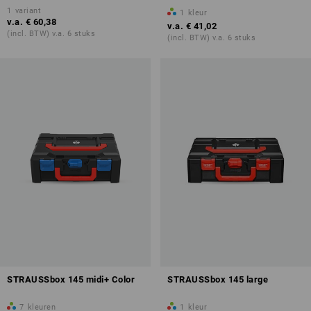
1
variant
1
kleur
v.a.
€ 60,38
v.a.
€ 41,02
(incl. BTW) v.a. 6 stuks
(incl. BTW) v.a. 6 stuks
STRAUSSbox 145 midi+ Color
STRAUSSbox 145 large
7
kleuren
1
kleur