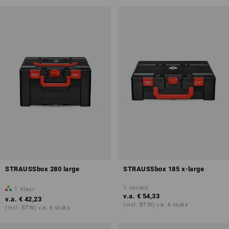
STRAUSSbox 280 large
STRAUSSbox 185 x-large
1
variant
1
kleur
v.a.
€ 54,33
v.a.
€ 42,23
(incl. BTW) v.a. 6 stuks
(incl. BTW) v.a. 6 stuks