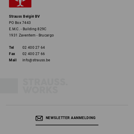
Strauss België BV
PO Box 7443
E.M.C. - Building 829C
1931 Zaventem - Brucargo
Tel
02 400 27 64
Fax
02 400 27 66
Mail
info@strauss.be
NEWSLETTER AANMELDING