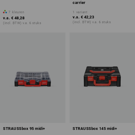
carrier
7
kleuren
1
variant
v.a.
€ 42,23
v.a.
€ 48,28
(incl. BTW) v.a. 6 stuks
(incl. BTW) v.a. 6 stuks
STRAUSSbox 95 midi+
STRAUSSbox 145 midi+