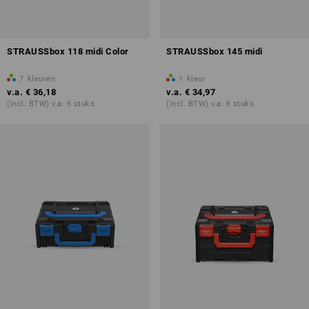
STRAUSSbox 118 midi Color
STRAUSSbox 145 midi
7
kleuren
1
kleur
v.a.
€ 36,18
v.a.
€ 34,97
(incl. BTW) v.a. 6 stuks
(incl. BTW) v.a. 6 stuks