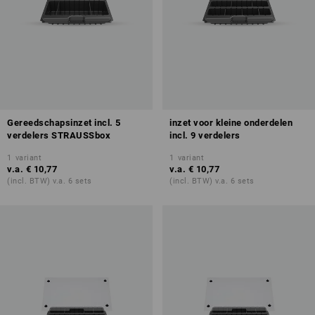
Gereedschapsinzet incl. 5
inzet voor kleine onderdelen
verdelers STRAUSSbox
incl. 9 verdelers
1
variant
1
variant
v.a.
€ 10,77
v.a.
€ 10,77
(incl. BTW) v.a. 6 sets
(incl. BTW) v.a. 6 sets