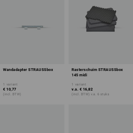
Wandadapter STRAUSSbox
Rasterschuim STRAUSSbox
145 midi
1
variant
1
variant
€ 10,77
v.a.
€ 16,82
(incl. BTW)
(incl. BTW) v.a. 6 stuks