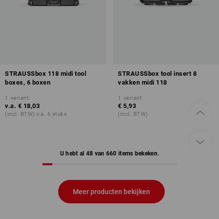
STRAUSSbox 118 midi tool
STRAUSSbox tool insert 8
boxes, 6 boxen
vakken midi 118
1
variant
1
variant
v.a.
€ 18,03
€ 5,93
(incl. BTW) v.a. 6 stuks
(incl. BTW)
U hebt al 48 van 660 items bekeken.
Meer producten bekijken