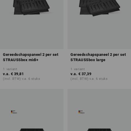
Gereedschapspaneel 2 per set
Gereedschapspaneel 2 per set
STRAUSSbox midi+
STRAUSSbox large
1
variant
1
variant
v.a.
€ 39,81
v.a.
€ 37,39
(incl. BTW) v.a. 6 stuks
(incl. BTW) v.a. 6 stuks