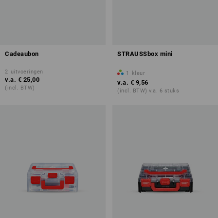
Cadeaubon
STRAUSSbox mini
2
uitvoeringen
1
kleur
v.a.
€ 25,00
v.a.
€ 9,56
(incl. BTW)
(incl. BTW) v.a. 6 stuks