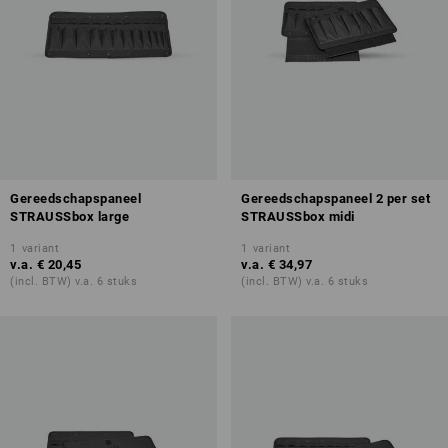
Gereedschapspaneel
Gereedschapspaneel 2 per set
STRAUSSbox large
STRAUSSbox midi
1
variant
1
variant
v.a.
€ 20,45
v.a.
€ 34,97
(incl. BTW) v.a. 6 stuks
(incl. BTW) v.a. 6 stuks