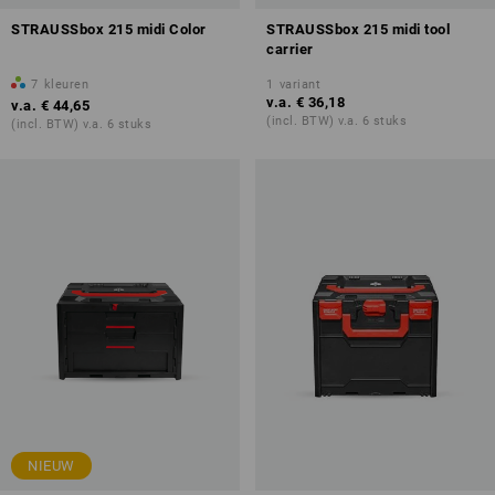
STRAUSSbox 215 midi Color
STRAUSSbox 215 midi tool
carrier
7
kleuren
1
variant
v.a.
€ 36,18
v.a.
€ 44,65
(incl. BTW) v.a. 6 stuks
(incl. BTW) v.a. 6 stuks
NIEUW