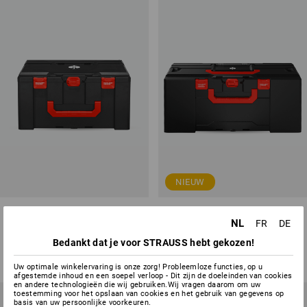
NIEUW
STRAUSSbox 300 x-large
STRAUSSbox 340 maxi
NL
FR
DE
1
variant
1
variant
Bedankt dat je voor STRAUSS hebt gekozen!
v.a.
€ 72,48
v.a.
€ 72,48
(incl. BTW) v.a. 6 stuks
(incl. BTW) v.a. 6 stuks
Uw optimale winkelervaring is onze zorg! Probleemloze functies, op u
afgestemde inhoud en een soepel verloop - Dit zijn de doeleinden van cookies
en andere technologieën die wij gebruiken.Wij vragen daarom om uw
toestemming voor het opslaan van cookies en het gebruik van gegevens op
basis van uw persoonlijke voorkeuren.