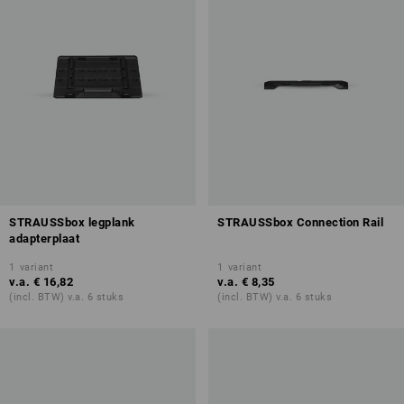
STRAUSSbox legplank
STRAUSSbox Connection Rail
adapterplaat
1
variant
1
variant
v.a.
€ 16,82
v.a.
€ 8,35
(incl. BTW) v.a. 6 stuks
(incl. BTW) v.a. 6 stuks