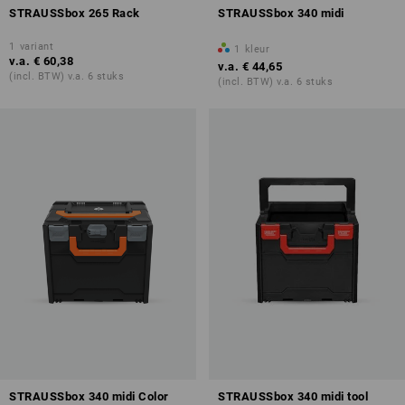
STRAUSSbox 265 Rack
STRAUSSbox 340 midi
1
variant
1
kleur
v.a.
€ 60,38
v.a.
€ 44,65
(incl. BTW) v.a. 6 stuks
(incl. BTW) v.a. 6 stuks
STRAUSSbox 340 midi Color
STRAUSSbox 340 midi tool