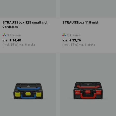
STRAUSSbox 125 small incl.
STRAUSSbox 118 midi
verdelers
3
kleuren
2
kleuren
v.a.
€ 14,40
v.a.
€ 33,76
(incl. BTW) v.a. 6 stuks
(incl. BTW) v.a. 6 stuks