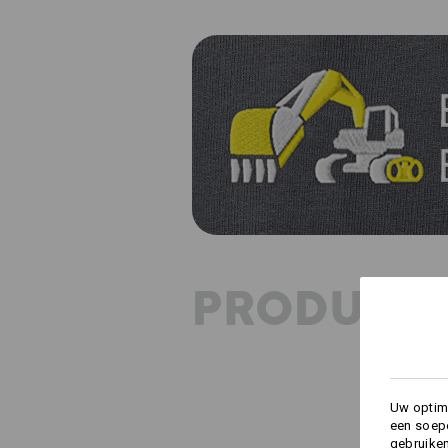
PRODUKT 
Uw optima
een soepe
gebruike