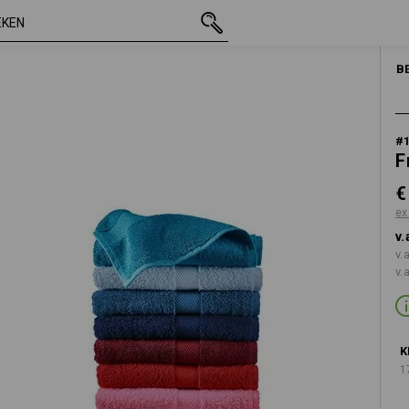
incl. BTW
€ 17,55
rood
excl. verzendkosten
B
#
F
€
ex
v.
v.
v.
K
1