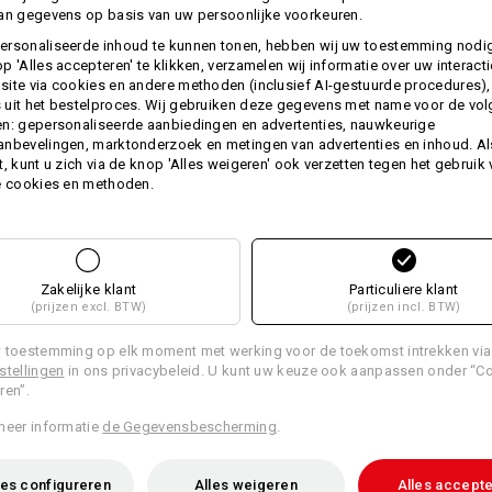
deze hoogwaardige handdoeken va
an gegevens op basis van uw persoonlijke voorkeuren.
hoge materiaalgewicht is dit weefse
ersonaliseerde inhoud te kunnen tonen, hebben wij uw toestemming nodi
bijzonder goede grip. Verwen uzelf 
p 'Alles accepteren' te klikken, verzamelen wij informatie over uw interact
droomkwaliteit.
ite via cookies en andere methoden (inclusief AI-gestuurde procedures),
uit het bestelproces. Wij gebruiken deze gegevens met name voor de vo
Afm.: 140 x 70 cm
n: gepersonaliseerde aanbiedingen en advertenties, nauwkeurige
Voor een persoonlijk cachet bordur
nbevelingen, marktonderzoek en metingen van advertenties en inhoud. Als
of bedrijfslogo.
t, kunt u zich via de knop 'Alles weigeren' ook verzetten tegen het gebruik
e cookies en methoden.
Materiaal:
Bovenmateriaal
100
%
Katoen
(ca. 5
Wasvoorschrift:
Machinewas 60°C
Zakelijke klant
Particuliere klant
(prijzen excl. BTW)
(prijzen incl. BTW)
Drogen in droger
Niet droog reinigen
 toestemming op elk moment met werking voor de toekomst intrekken via
stellingen
in ons privacybeleid. U kunt uw keuze ook aanpassen onder “C
ren”.
meer informatie
de Gegevensbescherming
.
Personalisatie:
es configureren
Alles weigeren
Alles accept