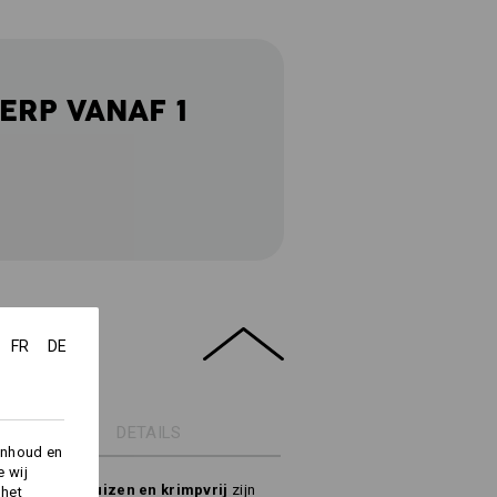
ERP VANAF 1
FR
DE
DETAILS
inhoud en
e wij
st, vrij van pluizen en krimpvrij
zijn
 het