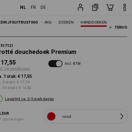
NL
FR
DE
stuk
EDRIJFSUITRUSTING
REINIGING
DOEKEN
HANDDOEKEN
<   
TERUG
1517121
rotté douchedoek Premium
 17,55
incl. BTW
cl. verzendkosten
a. 1 stuk:
€ 17,55
a. 5 stuks:
€ 17,18
a. 20 stuks:
€ 16,82
Levertijd ca. 3-5 werkdagen
LEUR
rood
7 uitvoeringen