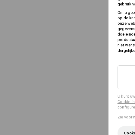
gebruik v
Om u gep
op de kno
onze webs
gegevens 
doeleinde
productaa
niet wens
dergelijk
U kunt uw
Cookie-in
configure
Zie voor 
Cooki