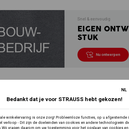
Snel & eenvoudig
EIGEN ONTW
STUK
Nu ontwerpen
INFO
NL
Bedankt dat je voor STRAUSS hebt gekozen!
BESCHRIJVING
le winkelervaring is onze zorg! Probleemloze functies, op u afgestemde 
l verloop - Dit zijn de doeleinden van cookies en andere technologieën di
Bijzonder
wollig zacht, zeer slijtva
n.Wij vragen daarom om uw toestemming voor het opslaan van cookies en