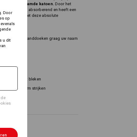
n
zuivere, gekamde katoen.
Door het
l buitengewoon absorberend en heeft een
g. Door
of uw klanten met deze absolute
ies op
 evenals
lgende
en wij op deze handdoeken graag uw naam
 u dit
 van
40 g/m²)
Niet bleken
Warm strijken
 de
ookies
eren