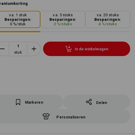
wantumkorting
v.a. 1 stuk
v.a. 5 stuks
v.a. 20 stuks
Besparingen:
Besparingen:
Besparingen:
0
%/
stuk
2
%/
stuks
4
%/
stuks
In de winkelwagen
stuk
Markeren
Delen
Personaliseren