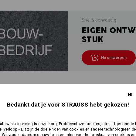
Snel & eenvoudig
EIGEN ONTW
STUK
Nu ontwerpen
INFO
NL
Bedankt dat je voor STRAUSS hebt gekozen!
BESCHRIJVING
le winkelervaring is onze zorg! Probleemloze functies, op u afgestemde 
l verloop - Dit zijn de doeleinden van cookies en andere technologieën di
Bijzonder
wollig zacht, zeer slijtva
n.Wij vragen daarom om uw toestemming voor het opslaan van cookies en