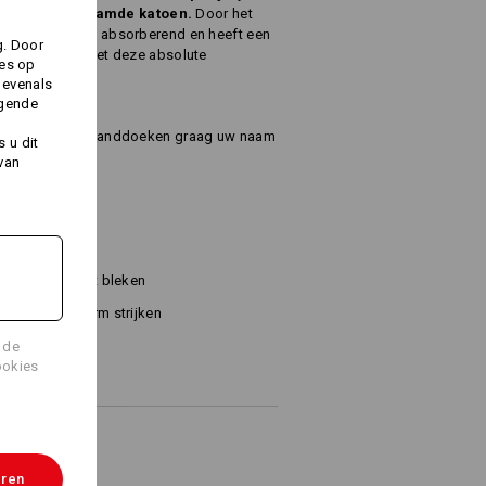
n
zuivere, gekamde katoen.
Door het
l buitengewoon absorberend en heeft een
g. Door
of uw klanten met deze absolute
ies op
 evenals
lgende
en wij op deze handdoeken graag uw naam
 u dit
 van
40 g/m²)
Niet bleken
Warm strijken
 de
ookies
eren