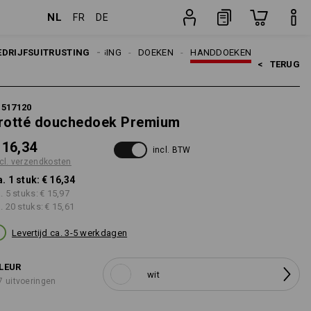
NL
FR
DE
stuk
EDRIJFSUITRUSTING
REINIGING
DOEKEN
HANDDOEKEN
<   
TERUG
1517120
rotté douchedoek Premium
 16,34
incl. BTW
cl. verzendkosten
a. 1 stuk:
€ 16,34
a. 5 stuks:
€ 15,97
a. 20 stuks:
€ 15,61
Levertijd ca. 3-5 werkdagen
LEUR
wit
7 uitvoeringen