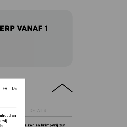
ERP VANAF 1
FR
DE
DETAILS
inhoud en
e wij
st, vrij van pluizen en krimpvrij
zijn
 het