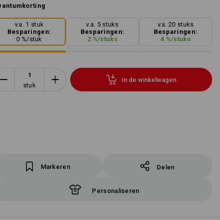
wantumkorting
v.a. 1 stuk
v.a. 5 stuks
v.a. 20 stuks
Besparingen:
Besparingen:
Besparingen:
0
%/
stuk
2
%/
stuks
4
%/
stuks
In de winkelwagen
stuk
Markeren
Delen
Personaliseren