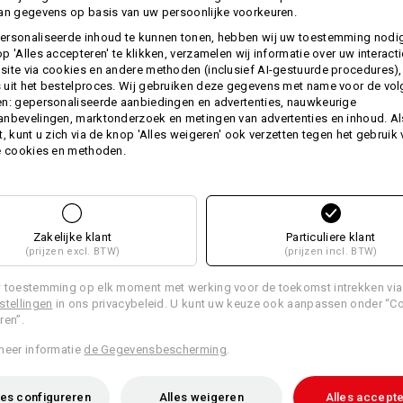
deze hoogwaardige handdoeken va
an gegevens op basis van uw persoonlijke voorkeuren.
hoge materiaalgewicht is dit weefse
ersonaliseerde inhoud te kunnen tonen, hebben wij uw toestemming nodi
bijzonder goede grip. Verwen uzelf 
p 'Alles accepteren' te klikken, verzamelen wij informatie over uw interact
droomkwaliteit.
ite via cookies en andere methoden (inclusief AI-gestuurde procedures),
uit het bestelproces. Wij gebruiken deze gegevens met name voor de vo
Afm.: 140 x 70 cm
n: gepersonaliseerde aanbiedingen en advertenties, nauwkeurige
Voor een persoonlijk cachet bordur
nbevelingen, marktonderzoek en metingen van advertenties en inhoud. Als
of bedrijfslogo.
t, kunt u zich via de knop 'Alles weigeren' ook verzetten tegen het gebruik
e cookies en methoden.
Materiaal:
Bovenmateriaal
100
%
Katoen
(ca. 5
Wasvoorschrift:
Machinewas 60°C
Zakelijke klant
Particuliere klant
(prijzen excl. BTW)
(prijzen incl. BTW)
Drogen in droger
Niet droog reinigen
 toestemming op elk moment met werking voor de toekomst intrekken via
stellingen
in ons privacybeleid. U kunt uw keuze ook aanpassen onder “C
ren”.
meer informatie
de Gegevensbescherming
.
Personalisatie:
es configureren
Alles weigeren
Alles accept