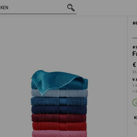
incl. BTW
€ 16,34
wit
excl. verzendkosten
B
#
F
€
ex
v.
v.
v.
K
1