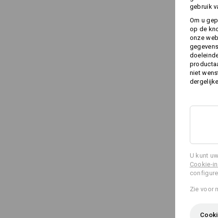
gebruik v
Om u gep
op de kno
onze webs
gegevens 
doeleinde
productaa
niet wens
dergelijk
U kunt uw
Cookie-in
configure
Zie voor 
Cooki