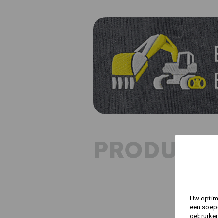
PRODUKT 
Uw optima
een soepe
gebruike